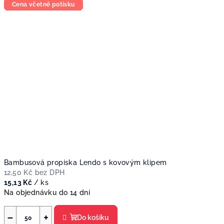
Cena včetně potisku
Cena včetně potisku
Cena včetně potisku
Cena včetně potisku
Cena včetně potisku
Cena včetně potisku
Cena včetně potisku
Cena včetně potisku
Cena včetně potisku
Bambusová propiska Lendo s kovovým klipem
12,50 Kč bez DPH
15,13 Kč
/ ks
Na objednávku do 14 dní
−
+
Do košíku