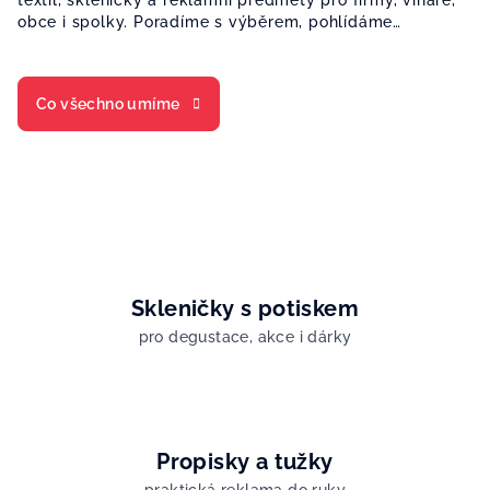
obce i spolky. Poradíme s výběrem, pohlídáme
podklady a dodáme hotovou zakázku po celé ČR i na
Slovensko.
Co všechno umíme
Skleničky s potiskem
pro degustace, akce i dárky
Propisky a tužky
praktická reklama do ruky