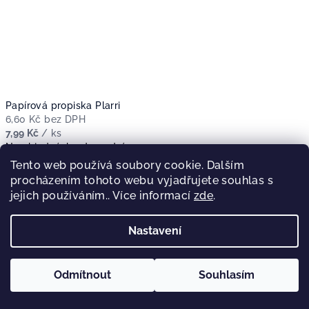
Papírová propiska Plarri
6,60 Kč bez DPH
7,99 Kč
/ ks
Na objednávku do 14 dní
Tento web používá soubory cookie. Dalším
procházením tohoto webu vyjadřujete souhlas s
Detail
jejich používáním.. Více informací
zde
.
Nastavení
Odmítnout
Souhlasím