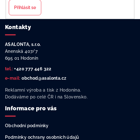
ý
Přihlásit se
p
i
Z
s
Kontakty
á
u
p
ASALONTA, s.r.o.
a
Anenská 407/7
t
695 01 Hodonín
í
tel.:
+420 777 446 322
e-mail:
obchod@asalonta.cz
Reklamní výroba a tisk z Hodonína.
Dodáváme po celé ČR i na Slovensko.
Informace pro vás
Obchodní podmínky
Podmínky ochrany osobních údajů