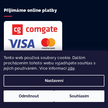
Přijímáme online platby
Tento web používá soubory cookie. Dalším
procházením tohoto webu vyjadřujete souhlas s
jejich používáním.. Více informací
zde
.
Rychlá a bezpečná platba online.
Nastavení
Copyright 2026
reklamní agentura Asalonta
. Všechna práva
vyhrazena.
Odmítnout
Souhlasím
Vytvořil Shoptet