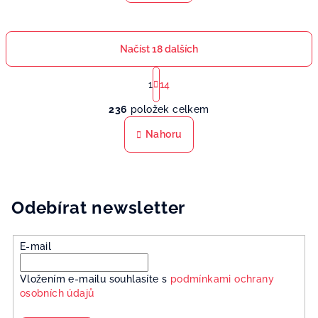
Načíst 18 dalších
S
t
1
14
O
r
236
položek celkem
á
v
n
l
Nahoru
k
á
o
d
v
a
á
n
c
Odebírat newsletter
í
í
p
r
E-mail
v
k
Vložením e-mailu souhlasíte s
podmínkami ochrany
y
osobních údajů
v