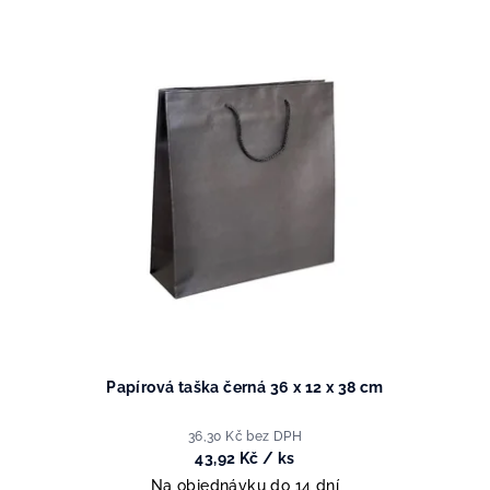
V
o
ý
d
p
u
i
k
s
t
p
ů
r
o
d
u
k
t
ů
Papírová taška černá 36 x 12 x 38 cm
36,30 Kč bez DPH
43,92 Kč
/ ks
Na objednávku do 14 dní