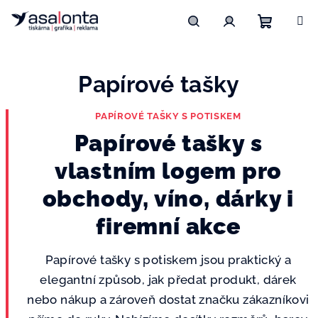
Přejít
na
obsah
Nákupn
Hledat
Přihlášení
Papírové tašky
košík
PAPÍROVÉ TAŠKY S POTISKEM
Papírové tašky s
vlastním logem pro
obchody, víno, dárky i
firemní akce
Papírové tašky s potiskem jsou praktický a
elegantní způsob, jak předat produkt, dárek
nebo nákup a zároveň dostat značku zákazníkovi