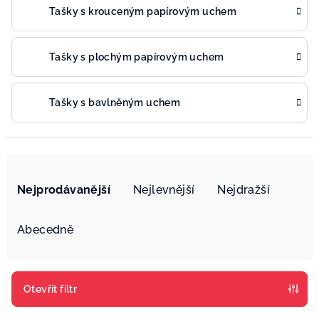
Tašky s krouceným papírovým uchem
Tašky s plochým papírovým uchem
Tašky s bavlněným uchem
Ř
a
Nejprodávanější
Nejlevnější
Nejdražší
z
e
Abecedně
n
í
p
Otevřít filtr
r