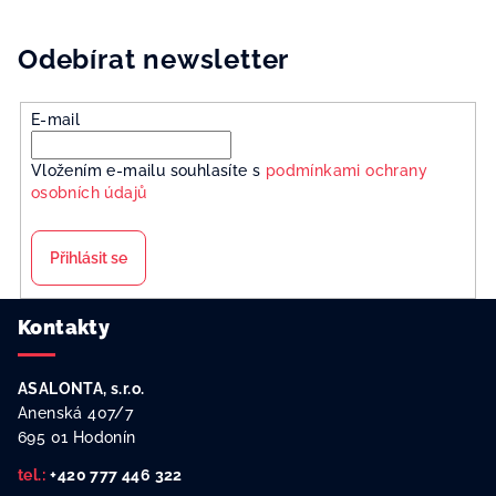
Odebírat newsletter
E-mail
Vložením e-mailu souhlasíte s
podmínkami ochrany
osobních údajů
Přihlásit se
Z
Kontakty
á
p
ASALONTA, s.r.o.
a
Anenská 407/7
t
695 01 Hodonín
í
tel.:
+420 777 446 322