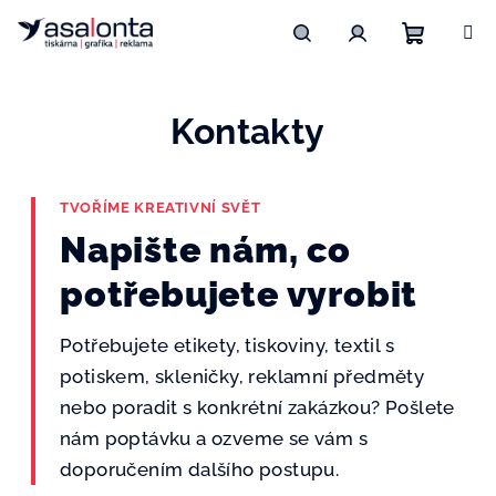
Přejít
na
obsah
Nákupn
Hledat
Přihlášení
Kontakty
košík
TVOŘÍME KREATIVNÍ SVĚT
Napište nám, co
potřebujete vyrobit
Potřebujete etikety, tiskoviny, textil s
potiskem, skleničky, reklamní předměty
nebo poradit s konkrétní zakázkou? Pošlete
nám poptávku a ozveme se vám s
doporučením dalšího postupu.