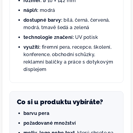
rozměr:
ø 10 × 142 mm
náplň:
modrá
dostupné barvy:
bílá, černá, červená,
modrá, tmavě šedá a zelená
technologie značení:
UV potisk
využití:
firemní pera, recepce, školení,
konference, obchodní schůzky,
reklamní balíčky a práce s dotykovým
displejem
Co si u produktu vybíráte?
barvu pera
požadované množství
motiv, logo nebo text
, který chcete na