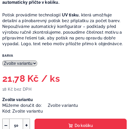
automaticky přičte v košíku.
Potisk provádíme technologií
UV tisku
, která umožňuje
detailní a plnobarevný potisk bez příplatku za počet barev.
Nepoužíváme automatický konfigurátor – podklady před
výrobou ručně zkontrolujeme, posoudíme čitelnost motivu a
připravíme řešení tak, aby potisk na peru opravdu dobře
vypadal. Logo, text nebo motiv přiložte přímo k objednávce.
BARVA
21,78 Kč
/ ks
18 Kč bez DPH
Měrná
Zvolte variantu
cena:
Můžeme doručit do:
Zvolte variantu
Kód:
Zvolte variantu
−
+
Do košíku