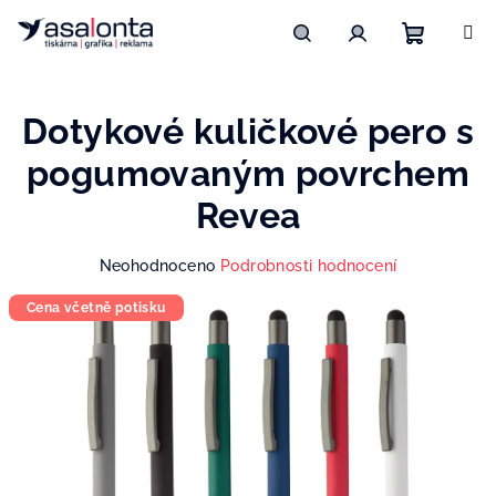
Přejít
na
obsah
Nákupn
Hledat
Přihlášení
Dotykové kuličkové pero s
košík
pogumovaným povrchem
Revea
Průměrné
Neohodnoceno
Podrobnosti hodnocení
hodnocení
Cena včetně potisku
produktu
je
0,0
z
5
hvězdiček.