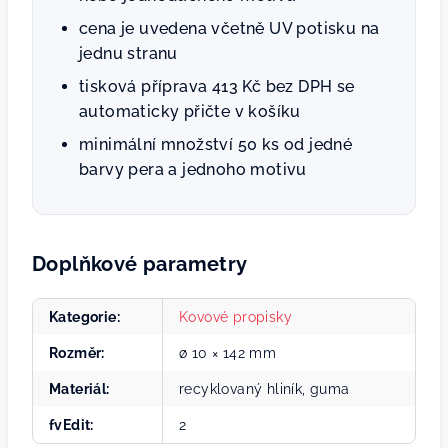
cena je uvedena včetně UV potisku na
jednu stranu
tisková příprava 413 Kč bez DPH se
automaticky přičte v košíku
minimální množství 50 ks od jedné
barvy pera a jednoho motivu
Doplňkové parametry
Kategorie
:
Kovové propisky
Rozměr
:
ø 10 × 142 mm
Materiál
:
recyklovaný hliník, guma
fvEdit
:
2