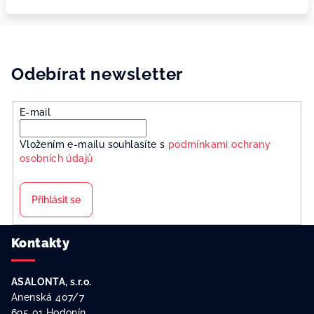
Odebírat newsletter
E-mail
Vložením e-mailu souhlasíte s
podmínkami ochrany
osobních údajů
Přihlásit se
Z
Kontakty
á
p
ASALONTA, s.r.o.
a
Anenská 407/7
t
695 01 Hodonín