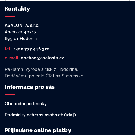
Z
Kontakty
á
p
ASALONTA, s.r.o.
a
Anenská 407/7
t
695 01 Hodonín
í
tel.:
+420 777 446 322
e-mail:
obchod@asalonta.cz
Reklamní výroba a tisk z Hodonína.
Dodáváme po celé ČR i na Slovensko.
Informace pro vás
Obchodní podmínky
Podmínky ochrany osobních údajů
Přijímáme online platby