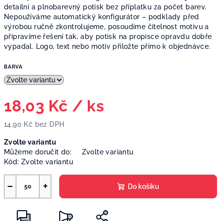
detailní a plnobarevný potisk bez příplatku za počet barev.
Nepoužíváme automatický konfigurátor – podklady před
výrobou ručně zkontrolujeme, posoudíme čitelnost motivu a
připravíme řešení tak, aby potisk na propisce opravdu dobře
vypadal. Logo, text nebo motiv přiložte přímo k objednávce.
BARVA
18,03 Kč
/ ks
14,90 Kč bez DPH
Měrná
Zvolte variantu
cena:
Můžeme doručit do:
Zvolte variantu
Kód:
Zvolte variantu
−
+
Do košíku