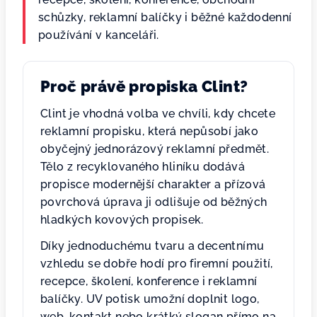
schůzky, reklamní balíčky i běžné každodenní
používání v kanceláři.
Proč právě propiska Clint?
Clint je vhodná volba ve chvíli, kdy chcete
reklamní propisku, která nepůsobí jako
obyčejný jednorázový reklamní předmět.
Tělo z recyklovaného hliníku dodává
propisce modernější charakter a přízová
povrchová úprava ji odlišuje od běžných
hladkých kovových propisek.
Díky jednoduchému tvaru a decentnímu
vzhledu se dobře hodí pro firemní použití,
recepce, školení, konference i reklamní
balíčky. UV potisk umožní doplnit logo,
web, kontakt nebo krátký slogan přímo na