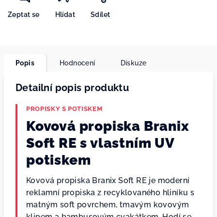
Zeptat se
Hlídat
Sdílet
Popis
Hodnocení
Diskuze
Detailní popis produktu
PROPISKY S POTISKEM
Kovová propiska Branix
Soft RE s vlastním UV
potiskem
Kovová propiska Branix Soft RE je moderní
reklamní propiska z recyklovaného hliníku s
matným soft povrchem, tmavým kovovým
klipem a bambusovým cvakátkem. Hodí se