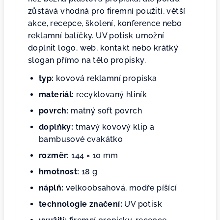
zůstává vhodná pro firemní použití, větší
akce, recepce, školení, konference nebo
reklamní balíčky. UV potisk umožní
doplnit logo, web, kontakt nebo krátký
slogan přímo na tělo propisky.
typ:
kovová reklamní propiska
materiál:
recyklovaný hliník
povrch:
matný soft povrch
doplňky:
tmavý kovový klip a
bambusové cvakátko
rozměr:
144 × 10 mm
hmotnost:
18 g
náplň:
velkoobsahová, modře píšící
technologie značení:
UV potisk