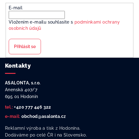
E-mail
Vložením e-mailu souhlasíte s
podmínkami ochrany
osobních údajů
Přihlásit se
Z
Kontakty
á
p
ASALONTA, s.r.o.
a
Anenská 407/7
t
695 01 Hodonín
í
tel.:
+420 777 446 322
e-mail:
obchod@asalonta.cz
Reklamní výroba a tisk z Hodonína.
Dodáváme po celé ČR i na Slovensko.