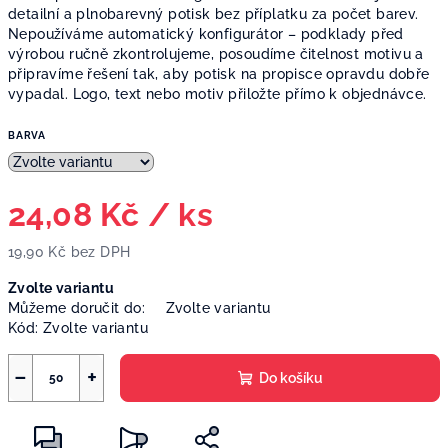
detailní a plnobarevný potisk bez příplatku za počet barev.
Nepoužíváme automatický konfigurátor – podklady před
výrobou ručně zkontrolujeme, posoudíme čitelnost motivu a
připravíme řešení tak, aby potisk na propisce opravdu dobře
vypadal. Logo, text nebo motiv přiložte přímo k objednávce.
BARVA
24,08 Kč
/ ks
19,90 Kč bez DPH
Měrná
Zvolte variantu
cena:
Můžeme doručit do:
Zvolte variantu
Kód:
Zvolte variantu
−
+
Do košíku