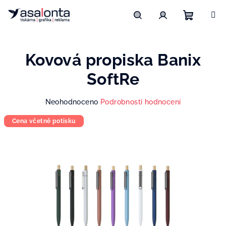
Přejít
na
obsah
Nákupn
Hledat
Přihlášení
Kovová propiska Banix
košík
SoftRe
Průměrné
Neohodnoceno
Podrobnosti hodnocení
hodnocení
Cena včetně potisku
produktu
je
0,0
z
5
hvězdiček.