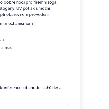
 dobře hodí pro firemní loga,
 slogany. UV potisk umožní
 v plnobarevném provedení.
čným mechanismem
ch
nismus
, konference, obchodní schůzky a