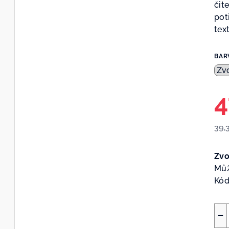
čit
pot
tex
BAR
4
39,
Měr
cen
Zvo
Můž
Kód
−