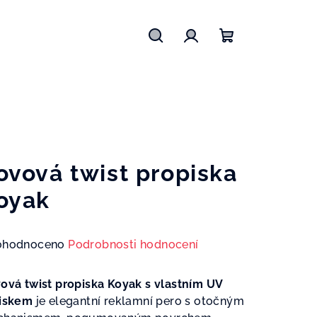
Hledat
Přihlášení
Nákupní
košík
ovová twist propiska
oyak
měrné
ohodnoceno
Podrobnosti hodnocení
nocení
duktu
ová twist propiska Koyak s vlastním UV
iskem
je elegantní reklamní pero s otočným