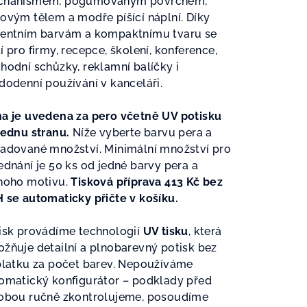
chanismem, pogumovaným povrchem,
ovým tělem a modře píšící náplní. Díky
entním barvám a kompaktnímu tvaru se
zdiček.
í pro firmy, recepce, školení, konference,
hodní schůzky, reklamní balíčky i
dodenní používání v kanceláři.
a je uvedena za pero včetně UV potisku
jednu stranu.
Níže vyberte barvu pera a
adované množství. Minimální množství pro
ednání je 50 ks od jedné barvy pera a
noho motivu.
Tisková příprava 413 Kč bez
 se automaticky přičte v košíku.
isk provádíme technologií
UV tisku
, která
žňuje detailní a plnobarevný potisk bez
platku za počet barev. Nepoužíváme
omatický konfigurátor – podklady před
obou ručně zkontrolujeme, posoudíme