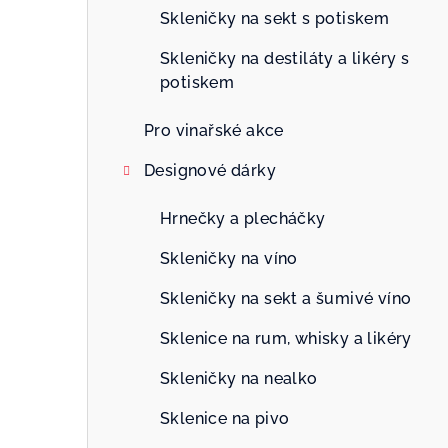
n
Skleničky na sekt s potiskem
n
Skleničky na destiláty a likéry s
potiskem
í
p
Pro vinařské akce
a
Designové dárky
n
Hrnečky a plecháčky
e
Skleničky na víno
l
Skleničky na sekt a šumivé víno
Sklenice na rum, whisky a likéry
Skleničky na nealko
Sklenice na pivo