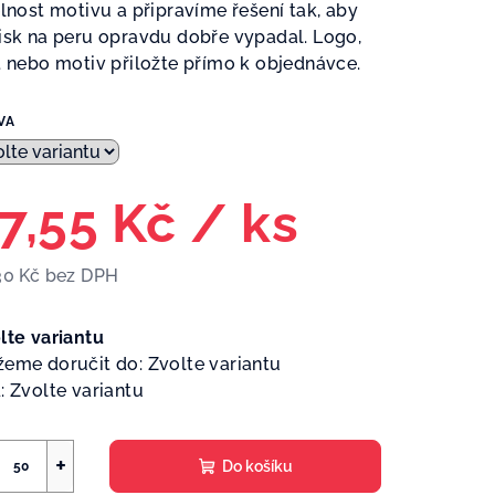
elnost motivu a připravíme řešení tak, aby
isk na peru opravdu dobře vypadal. Logo,
t nebo motiv přiložte přímo k objednávce.
VA
7,55 Kč
/ ks
30 Kč bez DPH
ná
a:
lte variantu
eme doručit do:
Zvolte variantu
:
Zvolte variantu
+
Do košíku