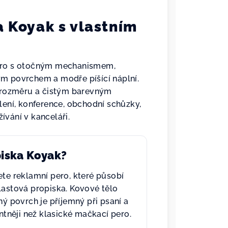
a Koyak s vlastním
pero s otočným mechanismem,
 povrchem a modře píšící náplní.
 rozměru a čistým barevným
lení, konference, obchodní schůzky,
ívání v kanceláři.
piska Koyak?
ete reklamní pero, které působí
lastová propiska. Kovové tělo
 povrch je příjemný při psaní a
tněji než klasické mačkací pero.