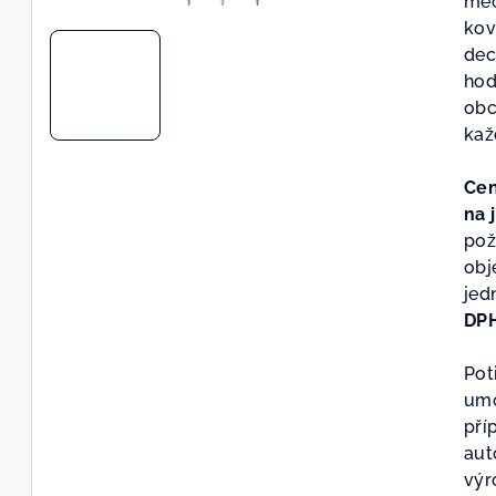
me
z
kov
5
dec
hvě
hod
obc
kaž
Cen
na 
pož
obj
jed
DPH
Pot
umo
pří
aut
výr