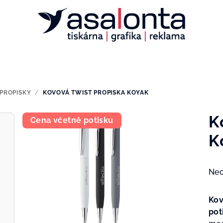
PROPISKY
/
KOVOVÁ TWIST PROPISKA KOYAK
K
Cena včetně potisku
K
Prů
Ne
hod
pro
Kov
je
pot
0,0