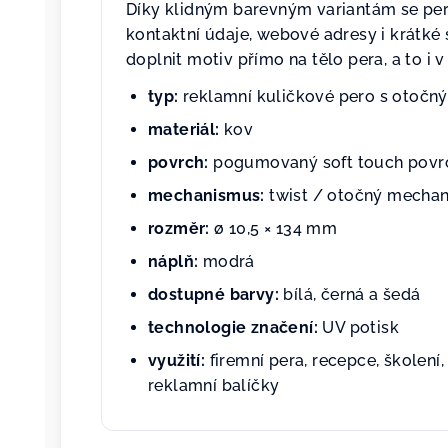
Díky klidným barevným variantám se pero
kontaktní údaje, webové adresy i krátké
doplnit motiv přímo na tělo pera, a to i
typ:
reklamní kuličkové pero s oto
materiál:
kov
povrch:
pogumovaný soft touch povr
mechanismus:
twist / otočný mecha
rozměr:
ø 10,5 × 134 mm
náplň:
modrá
dostupné barvy:
bílá, černá a šedá
technologie značení:
UV potisk
využití:
firemní pera, recepce, školení
reklamní balíčky