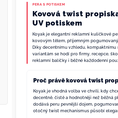
PERA S POTISKEM
Kovová twist propisk
UV potiskem
Koyak je elegantní reklamní kuličkové 
kovovým tělem, příjemným pogumovaným
Díky decentnímu vzhledu, kompaktnímu
variantám se hodí pro firmy, recepce, ško
reklamní balíčky i běžné každodenní použ
Proč právě kovová twist pro
Koyak je vhodná volba ve chvíli, kdy chc
decentně, čistě a hodnotněji než běžná p
dodává peru pevnější dojem, pogumovaný
otočný twist mechanismus působí elegan