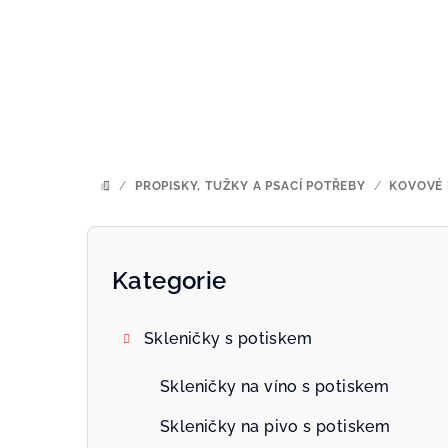
Přejít
na
obsah
/
PROPISKY, TUŽKY A PSACÍ POTŘEBY
/
KOVOVÉ 
DOMŮ
P
o
Kategorie
Přeskočit
kategorie
s
Skleničky s potiskem
t
r
Skleničky na víno s potiskem
a
Skleničky na pivo s potiskem