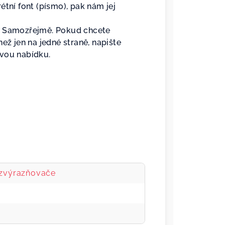
étní font (písmo), pak nám jej
Samozřejmě. Pokud chcete
ež jen na jedné straně, napište
ovou nabídku.
 zvýrazňovače