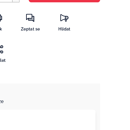
sk
Zeptat se
Hlídat
let
ze