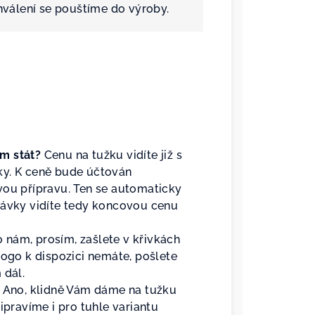
hválení se pouštíme do výroby.
m stát?
Cenu na tužku vidíte již s
ky. K ceně bude účtován
vou přípravu. Ten se automaticky
návky vidíte tedy koncovou cenu
 nám, prosím, zašlete v křivkách
logo k dispozici nemáte, pošlete
 dál.
Ano, klidně Vám dáme na tužku
ipravíme i pro tuhle variantu