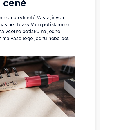
v ceně
amních předmětů Vás v jiných
 nás ne. Tužky Vám potiskneme
na včetně potisku na jedné
ž má Vaše logo jednu nebo pět