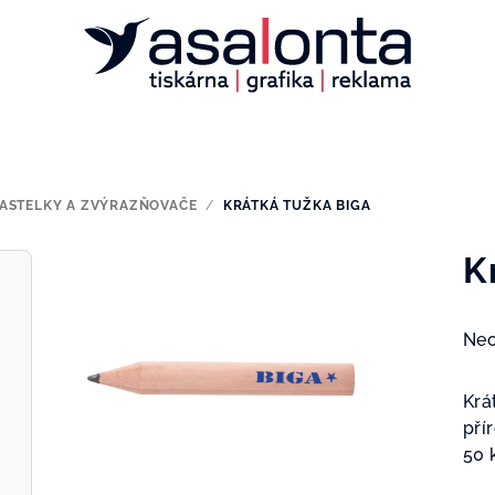
PASTELKY A ZVÝRAZŇOVAČE
/
KRÁTKÁ TUŽKA BIGA
K
Prů
Ne
hod
pro
Krá
je
pří
0,0
50 
z