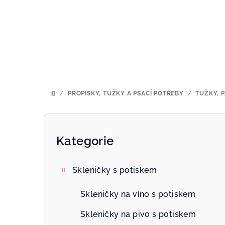
Přejít
na
obsah
/
PROPISKY, TUŽKY A PSACÍ POTŘEBY
/
TUŽKY, 
DOMŮ
P
o
Kategorie
Přeskočit
kategorie
s
Skleničky s potiskem
t
r
Skleničky na víno s potiskem
a
Skleničky na pivo s potiskem