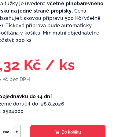
a tužky je uvedena
včetně plnobarevného
zdiček.
isku na jedné straně propisky
. Cena
bsahuje tiskovou přípravu 500 Kč (včetně
). Tisková příprava bude automaticky
počítána v košíku. Minimální objednatelné
žství: 200 ks.
,32 Kč
/ ks
0 Kč bez DPH
ná
a:
objednávku do 14 dní
eme doručit do:
28.8.2026
:
2524000
+
Do košíku