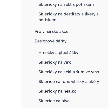
n
Skleničky na sekt s potiskem
n
Skleničky na destiláty a likéry s
potiskem
í
p
Pro vinařské akce
a
Designové dárky
n
Hrnečky a plecháčky
e
Skleničky na víno
l
Skleničky na sekt a šumivé víno
Sklenice na rum, whisky a likéry
Skleničky na nealko
Sklenice na pivo