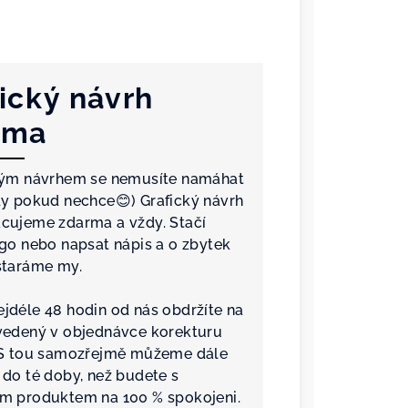
ický návrh
rma
kým návrhem se nemusíte namáhat
dy pokud nechce😊) Grafický návrh
cujeme zdarma a vždy. Stačí
ogo nebo napsat nápis a o zbytek
staráme my.
jdéle 48 hodin od nás obdržíte na
vedený v objednávce korekturu
 S tou samozřejmě můžeme dále
 do té doby, než budete s
m produktem na 100 % spokojeni.