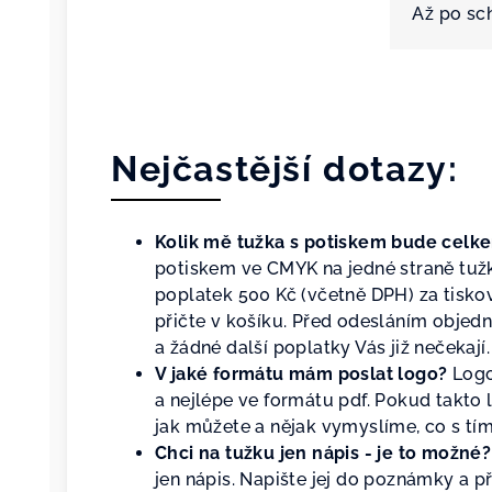
Až po sc
Nejčastější dotazy:
Kolik mě tužka s potiskem bude celke
potiskem ve CMYK na jedné straně tuž
poplatek 500 Kč (včetně DPH) za tisko
přičte v košíku. Před odesláním objed
a žádné další poplatky Vás již nečekají.
V jaké formátu mám poslat logo?
Logo
a nejlépe ve formátu pdf. Pokud takto 
jak můžete a nějak vymyslíme, co s tím
Chci na tužku jen nápis - je to možné?
jen nápis. Napište jej do poznámky a př