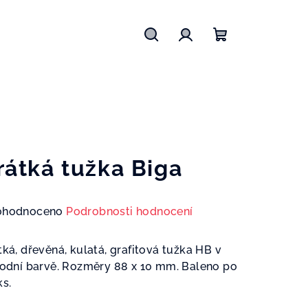
Hledat
Přihlášení
Nákupní
košík
rátká tužka Biga
měrné
ohodnoceno
Podrobnosti hodnocení
nocení
duktu
tká, dřevěná, kulatá, grafitová tužka HB v
rodní barvě. Rozměry 88 x 10 mm. Baleno po
ks.