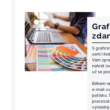
Graf
zda
S grafic
sami (te
Vám zpra
nahrát l
už se po
Během ne
e-mail u
potisku.
pracovat
výsledný