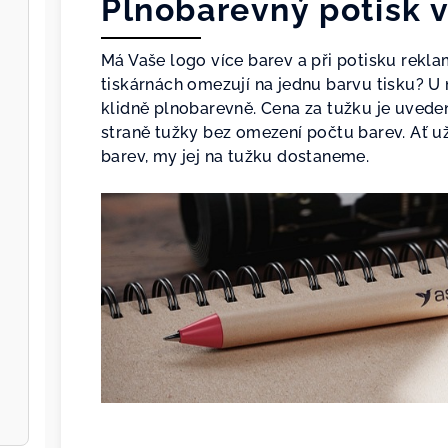
Plnobarevný potisk 
Má Vaše logo více barev a při potisku rekl
tiskárnách omezují na jednu barvu tisku? U
klidně plnobarevně. Cena za tužku je uvede
straně tužky bez omezení počtu barev. Ať u
barev, my jej na tužku dostaneme.