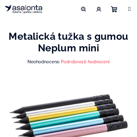
Přejít
na
obsah
Nákupn
Hledat
Přihlášení
Metalická tužka s gumou
košík
Neplum mini
Průměrné
Neohodnoceno
Podrobnosti hodnocení
hodnocení
produktu
je
0,0
z
5
hvězdiček.