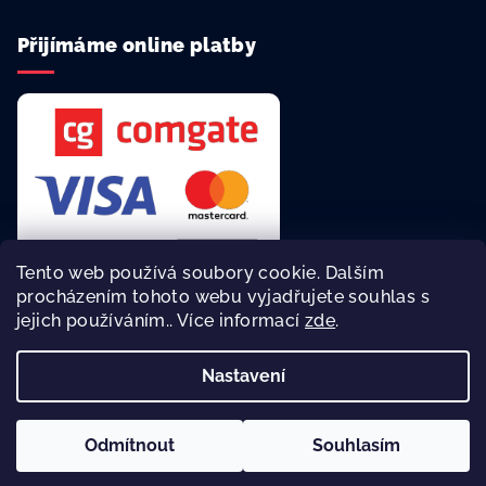
Přijímáme online platby
Tento web používá soubory cookie. Dalším
procházením tohoto webu vyjadřujete souhlas s
jejich používáním.. Více informací
zde
.
Rychlá a bezpečná platba online.
Nastavení
Copyright 2026
reklamní agentura Asalonta
. Všechna práva
vyhrazena.
Odmítnout
Souhlasím
Vytvořil Shoptet