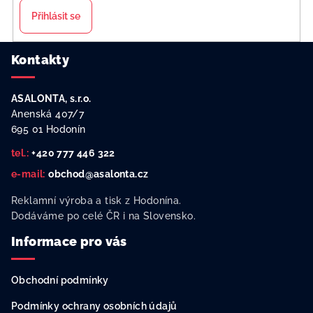
Přihlásit se
Z
Kontakty
á
p
ASALONTA, s.r.o.
a
Anenská 407/7
t
695 01 Hodonín
í
tel.:
+420 777 446 322
e-mail:
obchod@asalonta.cz
Reklamní výroba a tisk z Hodonína.
Dodáváme po celé ČR i na Slovensko.
Informace pro vás
Obchodní podmínky
Podmínky ochrany osobních údajů