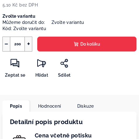
5,10 Kč bez DPH
Měrná
Zvolte variantu
cena:
Můžeme doručit do:
Zvolte variantu
Kód:
Zvolte variantu
−
+
Do košíku
Zeptat se
Hlídat
Sdílet
Popis
Hodnocení
Diskuze
Detailní popis produktu
Cena včetně potisku