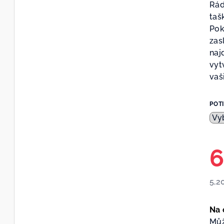
Rád
taš
Pok
zas
naj
vyt
vaši
POT
6
5,2
Měr
cen
Na 
Můž