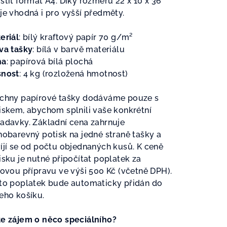
stit formát A4. Díky rozměru 22 x 10 x 36
je vhodná i pro vyšší předměty.
zdiček.
eriál
: bílý
kraftový papír 70
g/m²
va tašky
: bílá v barvě materiálu
ha
: p
apírová bílá plochá
nost
: 4 kg (rozložená hmotnost)
chny papírové tašky dodáváme pouze s
iskem, abychom splnili vaše konkrétní
adavky. Základní cena zahrnuje
nobarevný potisk na jedné straně tašky a
íjí se od počtu objednaných kusů. K ceně
isku je nutné připočítat poplatek za
kovou přípravu ve výši 500 Kč (včetně DPH).
to poplatek bude automaticky přidán do
eho košíku.
e zájem o něco speciálního?