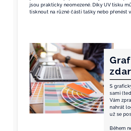
jsou prakticky neomezené. Díky UV tisku 
tisknout na různé části tašky nebo přenést v
Graf
zda
S grafic
sami (te
Vám zpra
nahrát l
už se po
Během ne