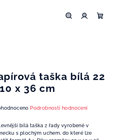
Hledat
Přihlášení
Nákupní
košík
apírová taška bílá 22
 10 x 36 cm
měrné
ohodnoceno
Podrobnosti hodnocení
nocení
duktu
levnější bílá taška z řady vyrobené v
ecku s plochým uchem, do které lze