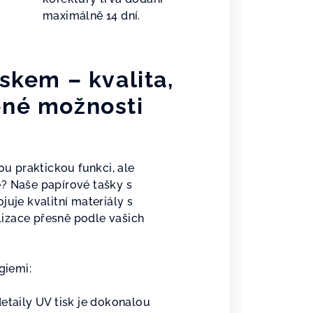
maximálně 14 dní.
iskem – kvalita,
ené možnosti
ou praktickou funkci, ale
? Naše papírové tašky s
juje kvalitní materiály s
izace přesně podle vašich
giemi:
taily UV tisk je dokonalou