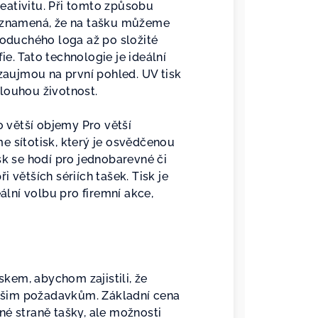
kreativitu. Při tomto způsobu
ž znamená, že na tašku můžeme
noduchého loga až po složité
e. Tato technologie je ideální
 zaujmou na první pohled. UV tisk
louhou životnost.
 větší objemy Pro větší
e sítotisk, který je osvědčenou
sk se hodí pro jednobarevné či
 větších sériích tašek. Tisk je
eální volbu pro firemní akce,
kem, abychom zajistili, že
ašim požadavkům. Základní cena
né straně tašky, ale možnosti