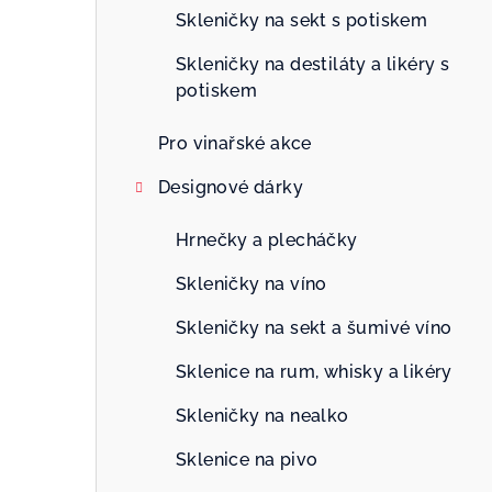
n
Skleničky na sekt s potiskem
n
Skleničky na destiláty a likéry s
potiskem
í
p
Pro vinařské akce
a
Designové dárky
n
Hrnečky a plecháčky
e
Skleničky na víno
l
Skleničky na sekt a šumivé víno
Sklenice na rum, whisky a likéry
Skleničky na nealko
Sklenice na pivo