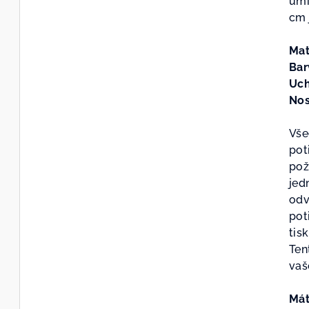
umí
z
cm 
5
hvě
Mat
Bar
Uc
Nos
Vše
pot
pož
jed
odv
pot
tis
Ten
vaš
Mát