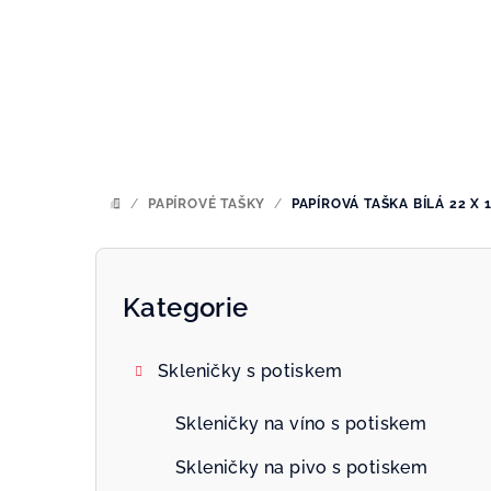
Přejít
na
obsah
/
PAPÍROVÉ TAŠKY
/
PAPÍROVÁ TAŠKA BÍLÁ 22 X 
DOMŮ
P
o
Kategorie
Přeskočit
kategorie
s
Skleničky s potiskem
t
r
Skleničky na víno s potiskem
a
Skleničky na pivo s potiskem