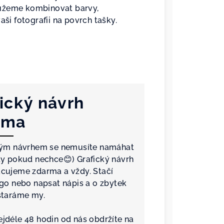
můžeme kombinovat barvy,
aši fotografii na povrch tašky.
ický návrh
rma
kým návrhem se nemusíte namáhat
dy pokud nechce😊) Grafický návrh
cujeme zdarma a vždy. Stačí
ogo nebo napsat nápis a o zbytek
staráme my.
jdéle 48 hodin od nás obdržíte na