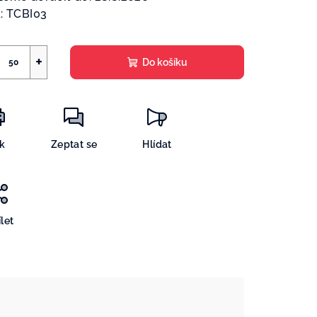
:
TCBI03
+
Do košíku
sk
Zeptat se
Hlídat
let