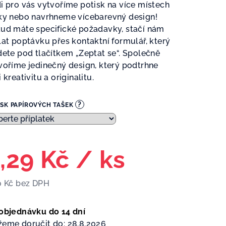
i pro vás vytvoříme potisk na více místech
ky nebo navrhneme vícebarevný design!
ud máte specifické požadavky, stačí nám
lat poptávku přes kontaktní formulář, který
dete pod tlačítkem „Zeptat se“. Společně
voříme jedinečný design, který podtrhne
 kreativitu a originalitu.
?
ISK PAPÍROVÝCH TAŠEK
,29 Kč
/ ks
0 Kč
bez DPH
ná
a:
objednávku do 14 dní
eme doručit do:
28.8.2026