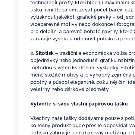
technologií pro ty, kteří hledají maximální 
tisku není třeba omezovat počet barev, co
vytisknout jakékoli grafické prvky – od jed
vícebarevné motivy nebo dokonce i fotografi
pro detailní a barevně bohaté návrhy, které
zaručuje vysokou odolnost potisku a jeho d
2.
Sítotisk
– tradiční a ekonomická volba pro
objednávky nebo jednodušší grafiku nabízím
metodou s velmi kvalitními výsledky. Sítoti
méně složité motivy a je výhodný zejména při
odolný a působí elegantně, což z něj činí id
veletrhy nebo dárkové předměty.
Vytvořte si svou vlastní papírovou tašku
Všechny naše tašky dodáváme pouze s potis
konečný produkt bude přesně odpovídat v
potisku zahrnuje jednobarevný motiv na jed