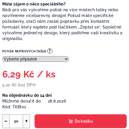
Máte zájem o něco speciálního?
Rádi pro vás vytvoříme potisk na více místech tašky nebo
navrhneme vícebarevný design! Pokud máte specifické
požadavky, stačí nám zaslat poptávku přes kontaktní
formulář, který najdete pod tlačítkem „Zeptat se“. Společně
vytvoříme jedinečný design, který podtrhne vaši kreativitu a
originalitu.
?
POTISK PAPÍROVÝCH TAŠEK
6,29 Kč
/ ks
5,20 Kč
bez DPH
Měrná
Na objednávku do 14 dní
cena:
Můžeme doručit do:
28.8.2026
Kód:
TABI01
−
+
Do košíku