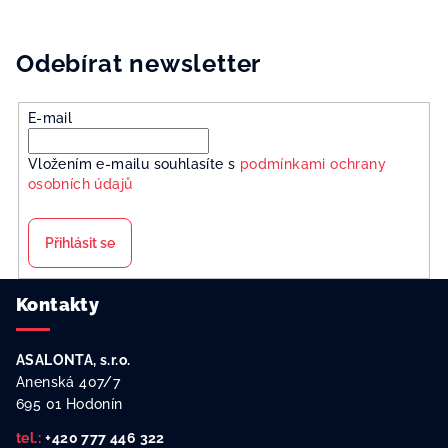
Odebírat newsletter
E-mail
Vložením e-mailu souhlasíte s
podmínkami ochrany
osobních údajů
Přihlásit se
Z
Kontakty
á
p
ASALONTA, s.r.o.
a
Anenská 407/7
t
695 01 Hodonín
í
tel.:
+420 777 446 322