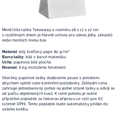
Menší bílá taška Takeaway o rozměru 28 x 17 x 27 cm
s rozšířeným dnem je hlavně určena pro odnos jídla, zákusků
nebo menších menu box
Materiál
: bílý
kraftový papír 80
g/m²
Barva tašky
: bílá v barvě materiálu
Ucha
: p
apírová bílá plochá
Nosnost
: 6 kg (rozložená hmotnost)
Všechny papírové tašky dodáváme pouze s potiskem,
abychom splnili vaše konkrétní požadavky. Základní cena
zahrnuje jednobarevný potisk na jedné straně tašky a odvíjí se
od počtu objednaných kusů. K ceně potisku je nutné
připočítat poplatek za tiskovou přípravu ve výši 500 Kč
(včetně DPH). Tento poplatek bude automaticky přidán do
vašeho košíku.