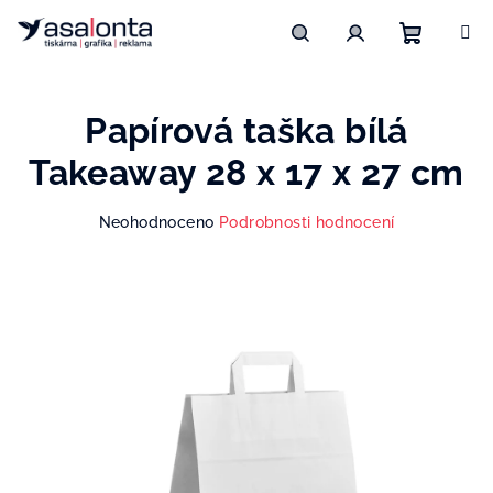
Přejít
na
obsah
Nákupn
Hledat
Přihlášení
Papírová taška bílá
košík
Takeaway 28 x 17 x 27 cm
Průměrné
Neohodnoceno
Podrobnosti hodnocení
hodnocení
produktu
je
0,0
z
5
hvězdiček.