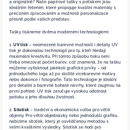
a originálně? Naše papírové tašky s potiskem jsou
ideálním řešením, které propojuje kvalitní materiály s
precizním zpracováním a možností personalizace
přesně podle vašich představ.
Tašky tiskneme dvěma moderními technologiemi:
1.
UV tisk
– neomezené barevné možnosti i detaily UV
tisk je dokonalou technologií pro ty, kteří hledají
maximální kreativitu. Při tomto způsobu tisku není
třeba omezovat počet barev, což znamená, že na tašku
můžeme vytisknout jakékoli grafické prvky – od
jednoduchého loga až po složité vícebarevné motivy
nebo dokonce i fotografie. Tato technologie je ideální
pro detailní a barevně bohaté návrhy, které zaujmou na
první pohled. UV tisk zaručuje vysokou odolnost
potisku a jeho dlouhou životnost.
2.
Sítotisk
– tradiční a ekonomická volba pro větší
objemy Pro větší objednávky nebo jednodušší grafiku
nabízíme sítotisk, který je osvědčenou metodou s
velmi kvalitními výsledky. Sítotisk se hodí pro