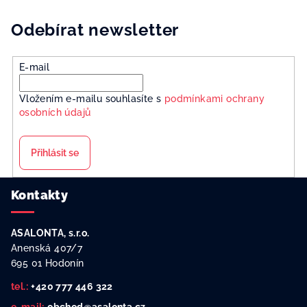
Odebírat newsletter
E-mail
Vložením e-mailu souhlasíte s
podmínkami ochrany
osobních údajů
Přihlásit se
Z
Kontakty
á
p
ASALONTA, s.r.o.
a
Anenská 407/7
t
695 01 Hodonín
í
tel.:
+420 777 446 322