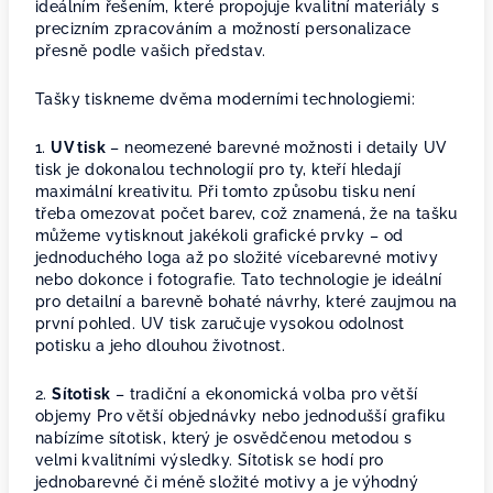
ideálním řešením, které propojuje kvalitní materiály s
precizním zpracováním a možností personalizace
přesně podle vašich představ.
Tašky tiskneme dvěma moderními technologiemi:
1.
UV tisk
– neomezené barevné možnosti i detaily UV
tisk je dokonalou technologií pro ty, kteří hledají
maximální kreativitu. Při tomto způsobu tisku není
třeba omezovat počet barev, což znamená, že na tašku
můžeme vytisknout jakékoli grafické prvky – od
jednoduchého loga až po složité vícebarevné motivy
nebo dokonce i fotografie. Tato technologie je ideální
pro detailní a barevně bohaté návrhy, které zaujmou na
první pohled. UV tisk zaručuje vysokou odolnost
potisku a jeho dlouhou životnost.
2.
Sítotisk
– tradiční a ekonomická volba pro větší
objemy Pro větší objednávky nebo jednodušší grafiku
nabízíme sítotisk, který je osvědčenou metodou s
velmi kvalitními výsledky. Sítotisk se hodí pro
jednobarevné či méně složité motivy a je výhodný