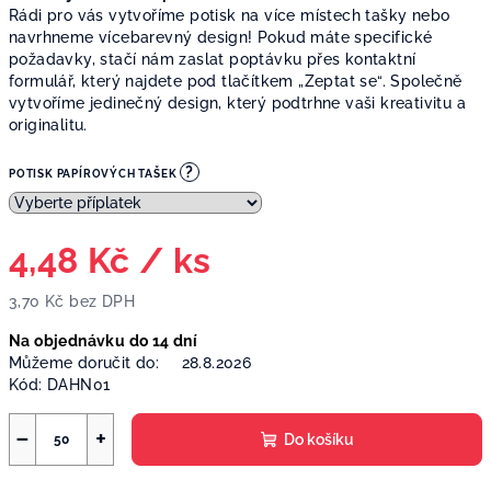
Rádi pro vás vytvoříme potisk na více místech tašky nebo
navrhneme vícebarevný design! Pokud máte specifické
požadavky, stačí nám zaslat poptávku přes kontaktní
formulář, který najdete pod tlačítkem „Zeptat se“. Společně
vytvoříme jedinečný design, který podtrhne vaši kreativitu a
originalitu.
?
POTISK PAPÍROVÝCH TAŠEK
4,48 Kč
/ ks
3,70 Kč
bez DPH
Měrná
Na objednávku do 14 dní
cena:
Můžeme doručit do:
28.8.2026
Kód:
DAHN01
−
+
Do košíku