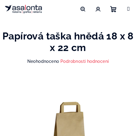
Přejít
na
obsah
Nákupn
Hledat
Přihlášení
Papírová taška hnědá 18 x 8
košík
x 22 cm
Průměrné
Neohodnoceno
Podrobnosti hodnocení
hodnocení
produktu
je
0,0
z
5
hvězdiček.