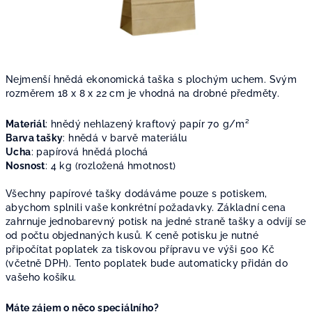
Nejmenší hnědá ekonomická taška s plochým uchem. Svým
rozměrem 18 x 8 x 22 cm je vhodná na drobné předměty.
Materiál
: h
nědý nehlazený kraftový papír 70
g/m²
Barva tašky
: hnědá v barvě materiálu
Ucha
: p
apírová hnědá plochá
Nosnost
: 4 kg (rozložená hmotnost)
Všechny papírové tašky dodáváme pouze s potiskem,
abychom splnili vaše konkrétní požadavky. Základní cena
zahrnuje jednobarevný potisk na jedné straně tašky a odvíjí se
od počtu objednaných kusů. K ceně potisku je nutné
připočítat poplatek za tiskovou přípravu ve výši 500 Kč
(včetně DPH). Tento poplatek bude automaticky přidán do
vašeho košíku.
Máte zájem o něco speciálního?