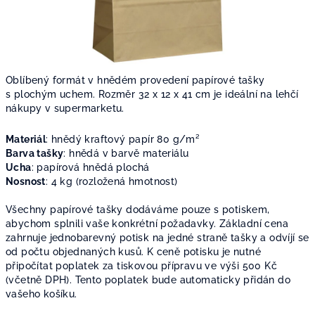
Oblíbený formát v hnědém provedení papírové tašky
s plochým uchem. Rozměr 32 x 12 x 41 cm je ideální na lehčí
nákupy v supermarketu.
Materiál
: h
nědý kraftový papír 80
g/m²
Barva tašky
: hnědá v barvě materiálu
Ucha
: p
apírová hnědá plochá
Nosnost
: 4 kg (rozložená hmotnost)
Všechny papírové tašky dodáváme pouze s potiskem,
abychom splnili vaše konkrétní požadavky. Základní cena
zahrnuje jednobarevný potisk na jedné straně tašky a odvíjí se
od počtu objednaných kusů. K ceně potisku je nutné
připočítat poplatek za tiskovou přípravu ve výši 500 Kč
(včetně DPH). Tento poplatek bude automaticky přidán do
vašeho košíku.