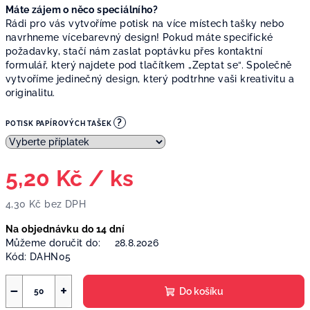
Máte zájem o něco speciálního?
Rádi pro vás vytvoříme potisk na více místech tašky nebo
navrhneme vícebarevný design! Pokud máte specifické
požadavky, stačí nám zaslat poptávku přes kontaktní
formulář, který najdete pod tlačítkem „Zeptat se“. Společně
vytvoříme jedinečný design, který podtrhne vaši kreativitu a
originalitu.
?
POTISK PAPÍROVÝCH TAŠEK
5,20 Kč
/ ks
4,30 Kč
bez DPH
Měrná
Na objednávku do 14 dní
cena:
Můžeme doručit do:
28.8.2026
Kód:
DAHN05
−
+
Do košíku