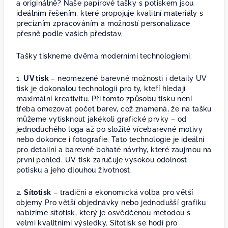
a originálně? Naše papírové tašky s potiskem jsou
ideálním řešením, které propojuje kvalitní materiály s
precizním zpracováním a možností personalizace
přesně podle vašich představ.
Tašky tiskneme dvěma moderními technologiemi:
1.
UV tisk
– neomezené barevné možnosti i detaily UV
tisk je dokonalou technologií pro ty, kteří hledají
maximální kreativitu. Při tomto způsobu tisku není
třeba omezovat počet barev, což znamená, že na tašku
můžeme vytisknout jakékoli grafické prvky – od
jednoduchého loga až po složité vícebarevné motivy
nebo dokonce i fotografie. Tato technologie je ideální
pro detailní a barevně bohaté návrhy, které zaujmou na
první pohled. UV tisk zaručuje vysokou odolnost
potisku a jeho dlouhou životnost.
2.
Sítotisk
– tradiční a ekonomická volba pro větší
objemy Pro větší objednávky nebo jednodušší grafiku
nabízíme sítotisk, který je osvědčenou metodou s
velmi kvalitními výsledky. Sítotisk se hodí pro