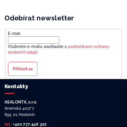
Odebírat newsletter
E-mail
Vložením e-mailu souhlasíte s
podmínkami ochrany
osobních údajů
Přihlásit se
Z
Kontakty
á
p
ASALONTA, s.r.o.
a
Anenská 407/7
t
695 01 Hodonín
í
tel.:
+420 777 446 322