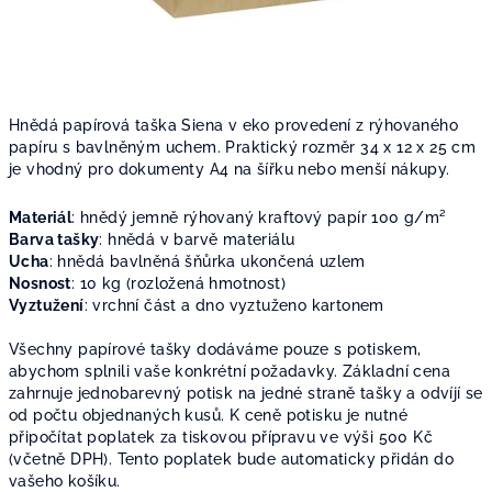
Hnědá papírová taška Siena v eko provedení z rýhovaného
papíru s bavlněným uchem. Praktický rozměr 34 x 12 x 25 cm
je vhodný pro dokumenty A4 na šířku nebo menší nákupy.
Materiál
: h
nědý jemně rýhovaný kraftový papír 100
g/m²
Barva tašky
: hnědá v barvě materiálu
Ucha
: hnědá
bavlněná šňůrka ukončená uzlem
Nosnost
: 10 kg (rozložená hmotnost)
Vyztužení
: v
rchní část a dno vyztuženo kartonem
Všechny papírové tašky dodáváme pouze s potiskem,
abychom splnili vaše konkrétní požadavky. Základní cena
zahrnuje jednobarevný potisk na jedné straně tašky a odvíjí se
od počtu objednaných kusů. K ceně potisku je nutné
připočítat poplatek za tiskovou přípravu ve výši 500 Kč
(včetně DPH). Tento poplatek bude automaticky přidán do
vašeho košíku.