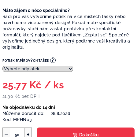
Máte zájem o něco speciálního?
Rádi pro vás vytvoříme potisk na více místech tašky nebo
navrhneme vícebarevný design! Pokud máte specifické
požadavky, stačí nám zaslat poptávku přes kontaktní
formulář, který najdete pod tlačítkem „Zeptat se“. Společně
vytvoříme jedinečný design, který podtrhne vaši kreativitu a
originalitu.
?
POTISK PAPÍROVÝCH TAŠEK
25,77 Kč
/ ks
21,30 Kč
bez DPH
Měrná
Na objednávku do 14 dní
cena:
Můžeme doručit do:
28.8.2026
Kód:
MPHN03
−
+
Do košíku