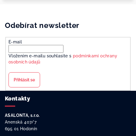
Odebírat newsletter
E-mail
Vložením e-mailu souhlasíte s
podmínkami ochrany
osobních údajů
Přihlásit se
Z
Kontakty
á
p
ASALONTA, s.r.o.
a
Anenská 407/7
t
695 01 Hodonín