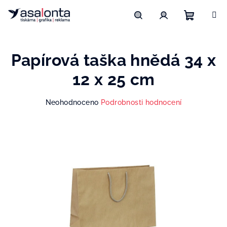
Přejít
na
obsah
Nákupn
Hledat
Přihlášení
Papírová taška hnědá 34 x
košík
12 x 25 cm
Průměrné
Neohodnoceno
Podrobnosti hodnocení
hodnocení
produktu
je
0,0
z
5
hvězdiček.