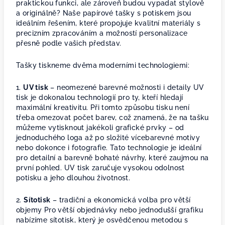
praktickou funkci, ale zároveň budou vypadat stylově
a originálně? Naše papírové tašky s potiskem jsou
ideálním řešením, které propojuje kvalitní materiály s
precizním zpracováním a možností personalizace
přesně podle vašich představ.
Tašky tiskneme dvěma moderními technologiemi:
1.
UV tisk
– neomezené barevné možnosti i detaily UV
tisk je dokonalou technologií pro ty, kteří hledají
maximální kreativitu. Při tomto způsobu tisku není
třeba omezovat počet barev, což znamená, že na tašku
můžeme vytisknout jakékoli grafické prvky – od
jednoduchého loga až po složité vícebarevné motivy
nebo dokonce i fotografie. Tato technologie je ideální
pro detailní a barevně bohaté návrhy, které zaujmou na
první pohled. UV tisk zaručuje vysokou odolnost
potisku a jeho dlouhou životnost.
2.
Sítotisk
– tradiční a ekonomická volba pro větší
objemy Pro větší objednávky nebo jednodušší grafiku
nabízíme sítotisk, který je osvědčenou metodou s