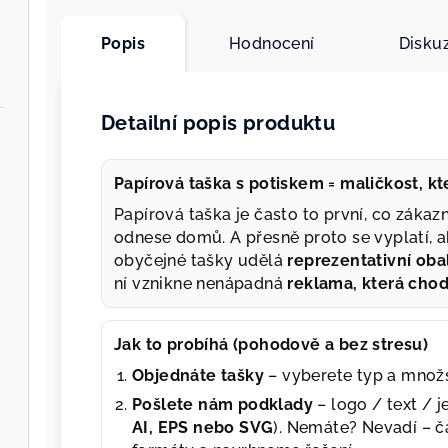
Popis
Hodnocení
Disku
Detailní popis produktu
Papírová taška s potiskem = maličkost, k
Papírová taška je často to první, co zákazn
odnese domů. A přesně proto se vyplatí, a
obyčejné tašky udělá
reprezentativní oba
ní vznikne nenápadná
reklama, která cho
Jak to probíhá (pohodově a bez stresu)
Objednáte tašky
– vyberete typ a množs
Pošlete nám podklady
– logo / text / 
AI, EPS nebo SVG
). Nemáte? Nevadí – č