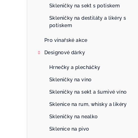
n
Skleničky na sekt s potiskem
n
Skleničky na destiláty a likéry s
potiskem
í
p
Pro vinařské akce
a
Designové dárky
n
Hrnečky a plecháčky
e
Skleničky na víno
l
Skleničky na sekt a šumivé víno
Sklenice na rum, whisky a likéry
Skleničky na nealko
Sklenice na pivo