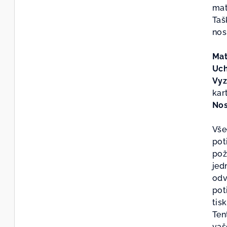
je
mat
0,0
Taš
z
nos
5
hvě
Mat
Uc
Vyz
kar
Nos
Vše
pot
pož
jed
odv
pot
tis
Ten
vaš