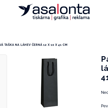
VÁ TAŠKA NA LÁHEV ČERNÁ 12 X 10 X 41 CM
P
l
4
Prů
Ne
hod
pro
Pev