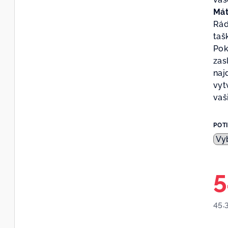
Mát
Rád
taš
Pok
zas
naj
vyt
vaši
POT
5
45,
Měr