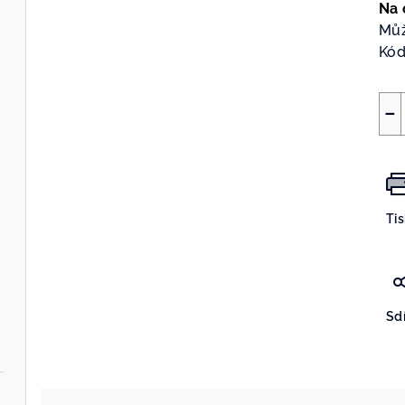
cen
Na 
Můž
Kód
−
Ti
Sdí