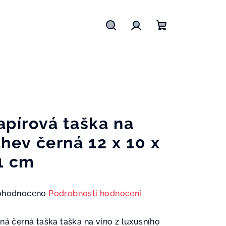
Hledat
Přihlášení
Nákupní
košík
apírová taška na
áhev černá 12 x 10 x
1 cm
měrné
ohodnoceno
Podrobnosti hodnocení
nocení
duktu
ná černá taška taška na víno z luxusního