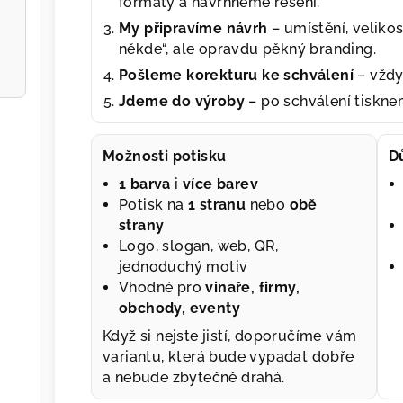
formáty a navrhneme řešení.
My připravíme návrh
– umístění, velikos
někde“, ale opravdu pěkný branding.
Pošleme korekturu ke schválení
– vždy
Jdeme do výroby
– po schválení tiskn
Možnosti potisku
D
1 barva
i
více barev
Potisk na
1 stranu
nebo
obě
strany
Logo, slogan, web, QR,
jednoduchý motiv
Vhodné pro
vinaře, firmy,
obchody, eventy
Když si nejste jistí, doporučíme vám
variantu, která bude vypadat dobře
a nebude zbytečně drahá.