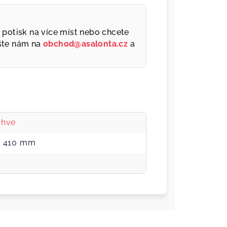
a, potisk na více míst nebo chcete
šte nám na
obchod@asalonta.cz
a
áhve
 x 410 mm