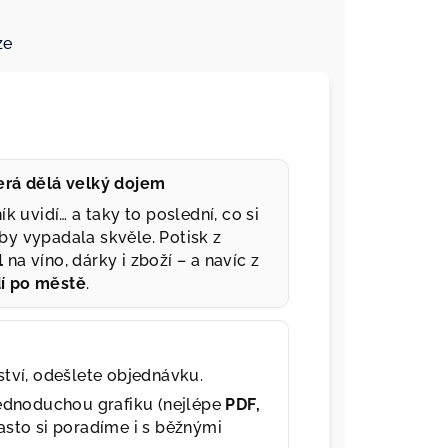
ze
terá dělá velký dojem
ík uvidí… a taky to poslední, co si
by vypadala skvěle. Potisk z
l
na víno, dárky i zboží – a navíc z
dí po městě
.
tví, odešlete objednávku.
jednoduchou grafiku (nejlépe
PDF,
asto si poradíme i s běžnými