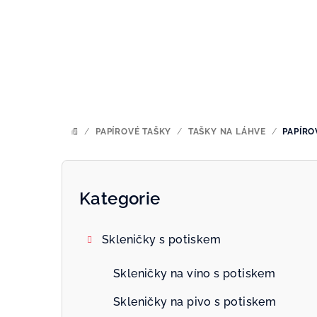
Přejít
na
obsah
/
PAPÍROVÉ TAŠKY
/
TAŠKY NA LÁHVE
/
PAPÍRO
DOMŮ
P
o
Kategorie
Přeskočit
kategorie
s
Skleničky s potiskem
t
r
Skleničky na víno s potiskem
a
Skleničky na pivo s potiskem