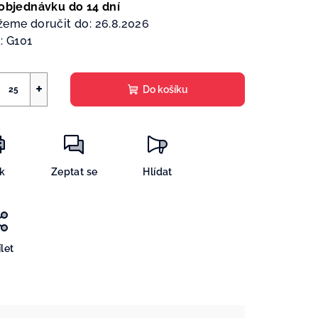
a:
objednávku do 14 dní
eme doručit do:
26.8.2026
:
G101
+
Do košíku
sk
Zeptat se
Hlídat
let