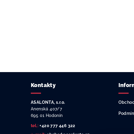
Z
Kontakty
Infor
á
p
ASALONTA, s.r.o.
Obchod
a
Anenská 407/7
Podmín
695 01 Hodonín
t
tel.:
+420 777 446 322