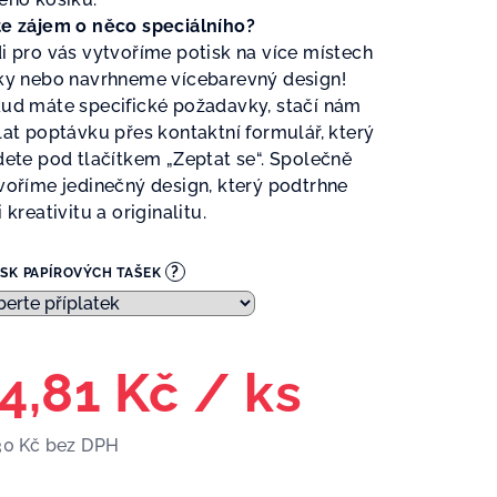
e zájem o něco speciálního?
i pro vás vytvoříme potisk na více místech
ky nebo navrhneme vícebarevný design!
ud máte specifické požadavky, stačí nám
lat poptávku přes kontaktní formulář, který
dete pod tlačítkem „Zeptat se“. Společně
voříme jedinečný design, který podtrhne
 kreativitu a originalitu.
?
ISK PAPÍROVÝCH TAŠEK
4,81 Kč
/ ks
30 Kč
bez DPH
ná