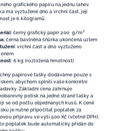
ného grafického papíru na jednu lahev.
ka má vyztužené dno a vrchní část, její
nost je 6 kilogramů.
zdiček.
eriál
: č
erný grafický papír 200
g/m²
ha
: č
erná bavlněná šňůrka ukončená uzlem
tužení
: v
rchní část a dno vyztuženo
tonem
nost
: 6 kg (rozložená hmotnost)
chny papírové tašky dodáváme pouze s
iskem, abychom splnili vaše konkrétní
adavky. Základní cena zahrnuje
nobarevný potisk na jedné straně tašky a
íjí se od počtu objednaných kusů. K ceně
isku je nutné připočítat poplatek za
kovou přípravu ve výši 500 Kč (včetně DPH).
to poplatek bude automaticky přidán do
eho košíku.