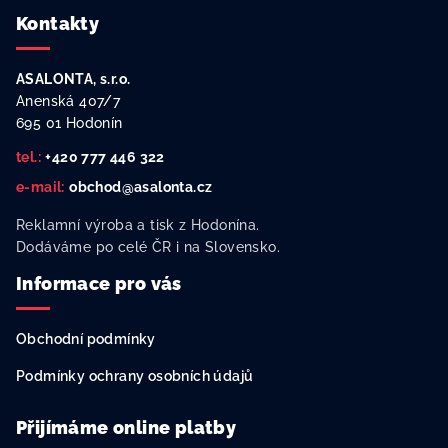
Z
Kontakty
á
p
ASALONTA, s.r.o.
a
Anenská 407/7
t
695 01 Hodonín
í
tel.:
+420 777 446 322
e-mail:
obchod@asalonta.cz
Reklamní výroba a tisk z Hodonína.
Dodáváme po celé ČR i na Slovensko.
Informace pro vás
Obchodní podmínky
Podmínky ochrany osobních údajů
Přijímáme online platby