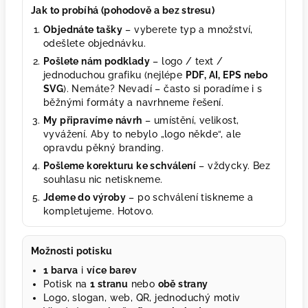
Jak to probíhá (pohodově a bez stresu)
Objednáte tašky
– vyberete typ a množství,
odešlete objednávku.
Pošlete nám podklady
– logo / text /
jednoduchou grafiku (nejlépe
PDF, AI, EPS nebo
SVG
). Nemáte? Nevadí – často si poradíme i s
běžnými formáty a navrhneme řešení.
My připravíme návrh
– umístění, velikost,
vyvážení. Aby to nebylo „logo někde“, ale
opravdu pěkný branding.
Pošleme korekturu ke schválení
– vždycky. Bez
souhlasu nic netiskneme.
Jdeme do výroby
– po schválení tiskneme a
kompletujeme. Hotovo.
Možnosti potisku
1 barva
i
více barev
Potisk na
1 stranu
nebo
obě strany
Logo, slogan, web, QR, jednoduchý motiv