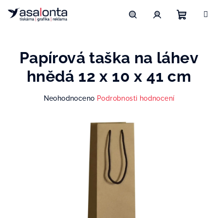
Přejít
na
obsah
Nákupn
Hledat
Přihlášení
Papírová taška na láhev
košík
hnědá 12 x 10 x 41 cm
Průměrné
Neohodnoceno
Podrobnosti hodnocení
hodnocení
produktu
je
0,0
z
5
hvězdiček.