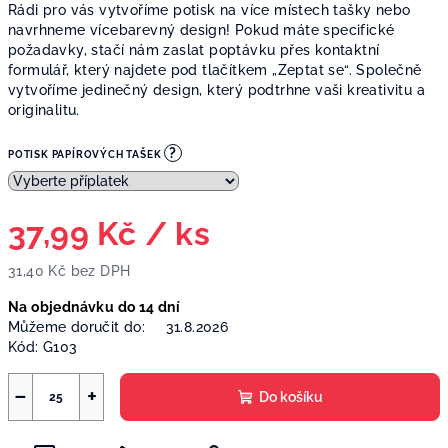
Rádi pro vás vytvoříme potisk na více místech tašky nebo
navrhneme vícebarevný design! Pokud máte specifické
požadavky, stačí nám zaslat poptávku přes kontaktní
formulář, který najdete pod tlačítkem „Zeptat se“. Společně
vytvoříme jedinečný design, který podtrhne vaši kreativitu a
originalitu.
?
POTISK PAPÍROVÝCH TAŠEK
37,99 Kč
/ ks
31,40 Kč
bez DPH
Měrná
Na objednávku do 14 dní
cena:
Můžeme doručit do:
31.8.2026
Kód:
G103
−
+
Do košíku