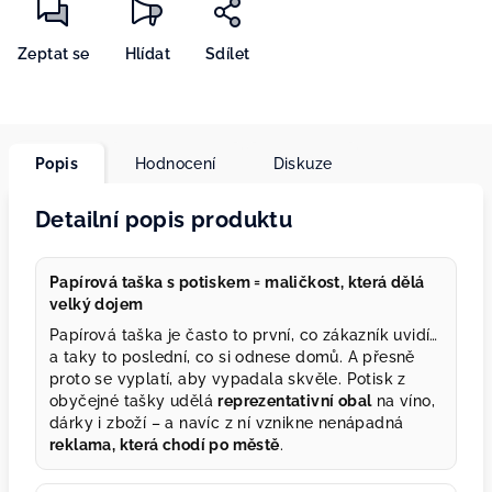
Zeptat se
Hlídat
Sdílet
Popis
Hodnocení
Diskuze
Detailní popis produktu
Papírová taška s potiskem = maličkost, která dělá
velký dojem
Papírová taška je často to první, co zákazník uvidí…
a taky to poslední, co si odnese domů. A přesně
proto se vyplatí, aby vypadala skvěle. Potisk z
obyčejné tašky udělá
reprezentativní obal
na víno,
dárky i zboží – a navíc z ní vznikne nenápadná
reklama, která chodí po městě
.