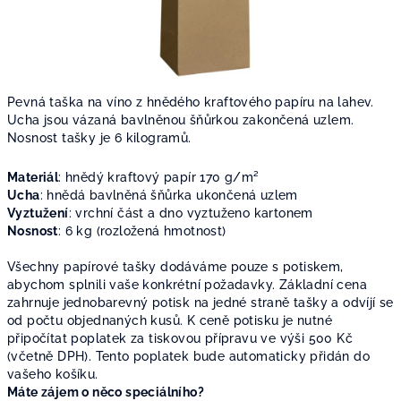
Pevná taška na víno z hnědého kraftového papíru na lahev.
Ucha jsou vázaná bavlněnou šňůrkou zakončená uzlem.
Nosnost tašky je 6 kilogramů.
Materiál
: h
nědý kraftový papír 170
g/m²
Ucha
: hnědá
bavlněná šňůrka ukončená uzlem
Vyztužení
: v
rchní část a dno vyztuženo kartonem
Nosnost
: 6 kg (rozložená hmotnost)
Všechny papírové tašky dodáváme pouze s potiskem,
abychom splnili vaše konkrétní požadavky. Základní cena
zahrnuje jednobarevný potisk na jedné straně tašky a odvíjí se
od počtu objednaných kusů. K ceně potisku je nutné
připočítat poplatek za tiskovou přípravu ve výši 500 Kč
(včetně DPH). Tento poplatek bude automaticky přidán do
vašeho košíku.
Máte zájem o něco speciálního?