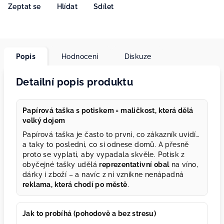
Zeptat se
Hlídat
Sdílet
Popis
Hodnocení
Diskuze
Detailní popis produktu
Papírová taška s potiskem = maličkost, která dělá
velký dojem
Papírová taška je často to první, co zákazník uvidí…
a taky to poslední, co si odnese domů. A přesně
proto se vyplatí, aby vypadala skvěle. Potisk z
obyčejné tašky udělá
reprezentativní obal
na víno,
dárky i zboží – a navíc z ní vznikne nenápadná
reklama, která chodí po městě
.
Jak to probíhá (pohodově a bez stresu)