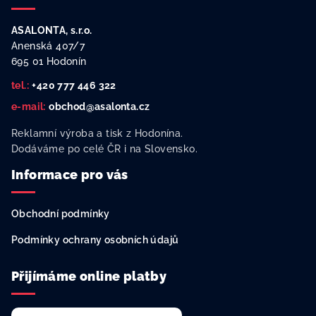
á
p
ASALONTA, s.r.o.
a
Anenská 407/7
t
695 01 Hodonín
í
tel.:
+420 777 446 322
e-mail:
obchod@asalonta.cz
Reklamní výroba a tisk z Hodonína.
Dodáváme po celé ČR i na Slovensko.
Informace pro vás
Obchodní podmínky
Podmínky ochrany osobních údajů
Přijímáme online platby