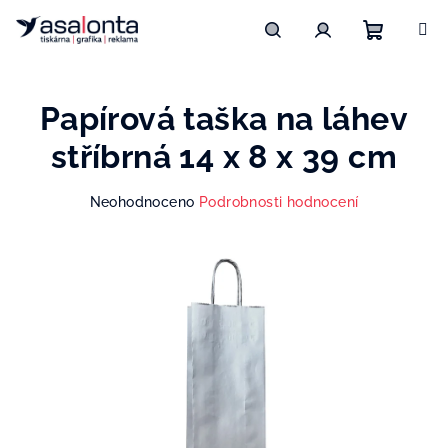
Přejít
na
obsah
Nákupn
Hledat
Přihlášení
Papírová taška na láhev
košík
stříbrná 14 x 8 x 39 cm
Průměrné
Neohodnoceno
Podrobnosti hodnocení
hodnocení
produktu
je
0,0
z
5
hvězdiček.