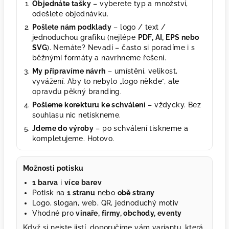
Objednáte tašky
– vyberete typ a množství,
odešlete objednávku.
Pošlete nám podklady
– logo / text /
jednoduchou grafiku (nejlépe
PDF, AI, EPS nebo
SVG
). Nemáte? Nevadí – často si poradíme i s
běžnými formáty a navrhneme řešení.
My připravíme návrh
– umístění, velikost,
vyvážení. Aby to nebylo „logo někde“, ale
opravdu pěkný branding.
Pošleme korekturu ke schválení
– vždycky. Bez
souhlasu nic netiskneme.
Jdeme do výroby
– po schválení tiskneme a
kompletujeme. Hotovo.
Možnosti potisku
1 barva
i
více barev
Potisk na
1 stranu
nebo
obě strany
Logo, slogan, web, QR, jednoduchý motiv
Vhodné pro
vinaře, firmy, obchody, eventy
Když si nejste jistí, doporučíme vám variantu, která