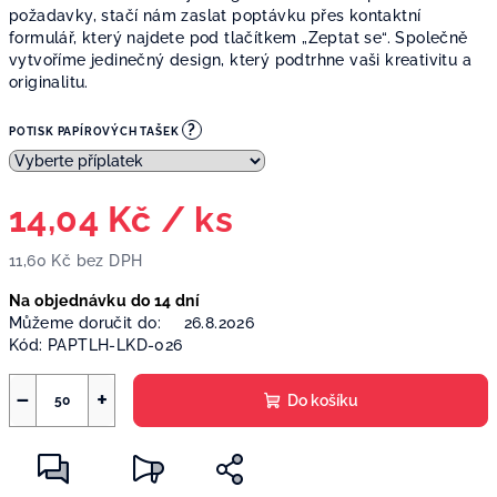
požadavky, stačí nám zaslat poptávku přes kontaktní
formulář, který najdete pod tlačítkem „Zeptat se“. Společně
vytvoříme jedinečný design, který podtrhne vaši kreativitu a
originalitu.
?
POTISK PAPÍROVÝCH TAŠEK
14,04 Kč
/ ks
11,60 Kč
bez DPH
Měrná
Na objednávku do 14 dní
cena:
Můžeme doručit do:
26.8.2026
Kód:
PAPTLH-LKD-026
−
+
Do košíku