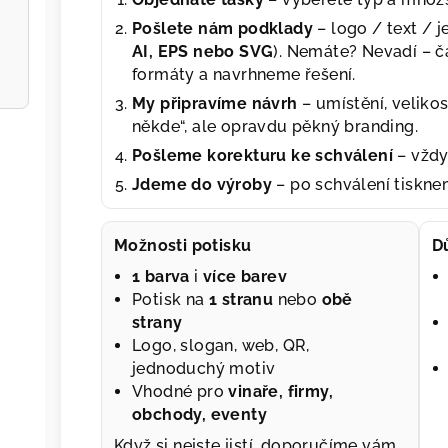
Pošlete nám podklady
– logo / text / 
AI, EPS nebo SVG
). Nemáte? Nevadí – č
formáty a navrhneme řešení.
My připravíme návrh
– umístění, velikos
někde“, ale opravdu pěkný branding.
Pošleme korekturu ke schválení
– vždy
Jdeme do výroby
– po schválení tiskn
Možnosti potisku
D
1 barva
i
více barev
Potisk na
1 stranu
nebo
obě
strany
Logo, slogan, web, QR,
jednoduchý motiv
Vhodné pro
vinaře, firmy,
obchody, eventy
Když si nejste jistí, doporučíme vám