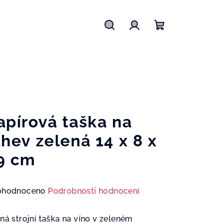
Hledat
Přihlášení
Nákupní
košík
apírová taška na
áhev zelená 14 x 8 x
9 cm
měrné
ohodnoceno
Podrobnosti hodnocení
nocení
duktu
ná strojní taška na víno v zeleném