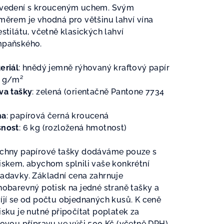
vedení s krouceným uchem. Svým
měrem je vhodná pro většinu lahví vína
estilátu, včetně klasických lahví
paňského.
zdiček.
eriál
: h
nědý jemně rýhovaný kraftový papír
g/m²
va tašky
: zelená (orientačně Pantone 7734
ha
: papírová černá kroucená
nost
: 6 kg (rozložená hmotnost)
chny papírové tašky dodáváme pouze s
iskem, abychom splnili vaše konkrétní
adavky. Základní cena zahrnuje
nobarevný potisk na jedné straně tašky a
íjí se od počtu objednaných kusů. K ceně
isku je nutné připočítat poplatek za
kovou přípravu ve výši 500 Kč (včetně DPH).