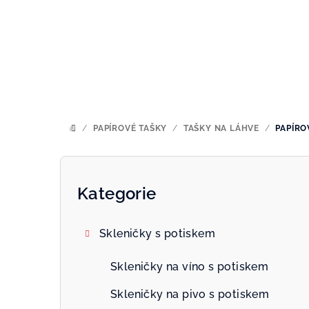
Přejít
na
obsah
/
PAPÍROVÉ TAŠKY
/
TAŠKY NA LÁHVE
/
PAPÍRO
DOMŮ
P
o
Kategorie
Přeskočit
kategorie
s
Skleničky s potiskem
t
r
Skleničky na víno s potiskem
a
Skleničky na pivo s potiskem