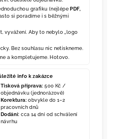
jednoduchou grafiku (nejlépe
PDF,
asto si poradíme i s běžnými
t, vyvážení. Aby to nebylo „logo
cky. Bez souhlasu nic netiskneme.
eme a kompletujeme. Hotovo.
ůležité info k zakázce
Tisková příprava:
500 Kč /
objednávku (jednorázově)
Korektura:
obvykle do 1–2
pracovních dnů
Dodání:
cca 14 dní od schválení
návrhu