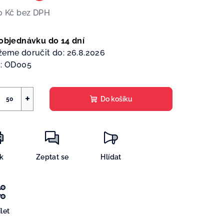
0 Kč
bez DPH
ná
a:
objednávku do 14 dní
eme doručit do:
26.8.2026
:
OD005
+
Do košíku
sk
Zeptat se
Hlídat
let