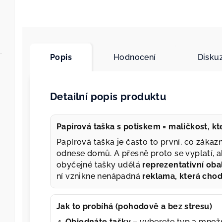
Popis
Hodnocení
Disku
Detailní popis produktu
Papírová taška s potiskem = maličkost, k
Papírová taška je často to první, co zákazn
odnese domů. A přesně proto se vyplatí, a
obyčejné tašky udělá
reprezentativní oba
ní vznikne nenápadná
reklama, která cho
Jak to probíhá (pohodově a bez stresu)
Objednáte tašky
– vyberete typ a množs