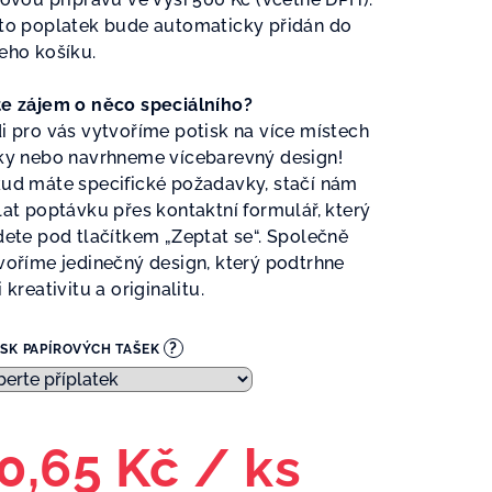
to poplatek bude automaticky přidán do
eho košíku.
e zájem o něco speciálního?
i pro vás vytvoříme potisk na více místech
ky nebo navrhneme vícebarevný design!
ud máte specifické požadavky, stačí nám
lat poptávku přes kontaktní formulář, který
dete pod tlačítkem „Zeptat se“. Společně
voříme jedinečný design, který podtrhne
 kreativitu a originalitu.
?
ISK PAPÍROVÝCH TAŠEK
0,65 Kč
/ ks