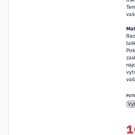
Ten
vaš
Mát
Rád
taš
Pok
zas
naj
vyt
vaši
POT
1