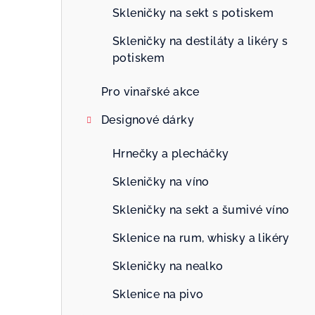
n
Skleničky na sekt s potiskem
n
Skleničky na destiláty a likéry s
potiskem
í
p
Pro vinařské akce
a
Designové dárky
n
Hrnečky a plecháčky
e
Skleničky na víno
l
Skleničky na sekt a šumivé víno
Sklenice na rum, whisky a likéry
Skleničky na nealko
Sklenice na pivo