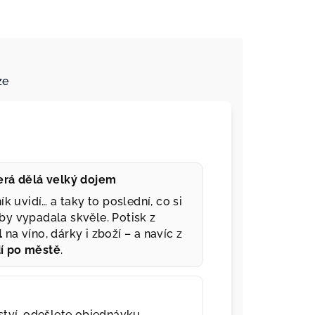
ze
terá dělá velký dojem
ík uvidí… a taky to poslední, co si
by vypadala skvěle. Potisk z
l
na víno, dárky i zboží – a navíc z
dí po městě
.
tví, odešlete objednávku.