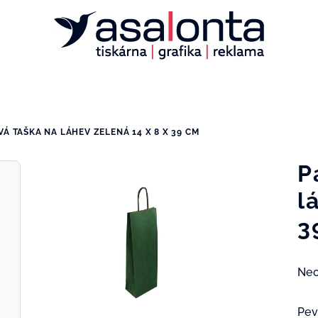
VÁ TAŠKA NA LÁHEV ZELENÁ 14 X 8 X 39 CM
P
l
3
Prů
Ne
hod
pro
Pev