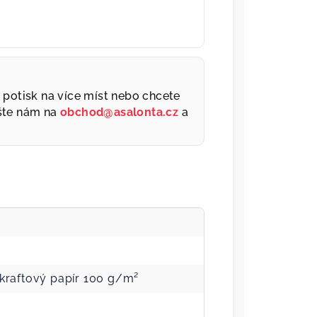
a, potisk na více míst nebo chcete
šte nám na
obchod@asalonta.cz
a
kraftový papír 100 g/m²