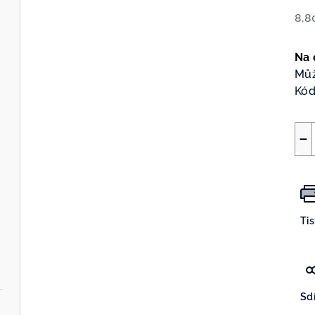
8,8
Měr
cen
Na 
Můž
Kód
−
Ti
Sdí