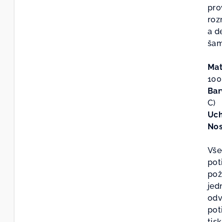
je
pro
0,0
roz
z
a d
5
šam
hvě
Mat
100
Bar
C)
Uc
Nos
Vše
pot
pož
jed
odv
pot
tis