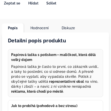
Zeptat se
Hlídat
Sdílet
Popis
Hodnocení
Diskuze
Detailní popis produktu
Papírová taška s potiskem = maličkost, která dělá
velký dojem
Papírová taška je často to první, co zákazník uvidí…
a taky to poslední, co si odnese domů. A přesně
proto se vyplatí, aby vypadala skvěle. Potisk z
obyčejné tašky udělá
reprezentativní obal
na víno,
dárky i zboží – a navíc z ní vznikne nenápadná
reklama, která chodí po městě
.
Jak to probíhá (pohodově a bez stresu)