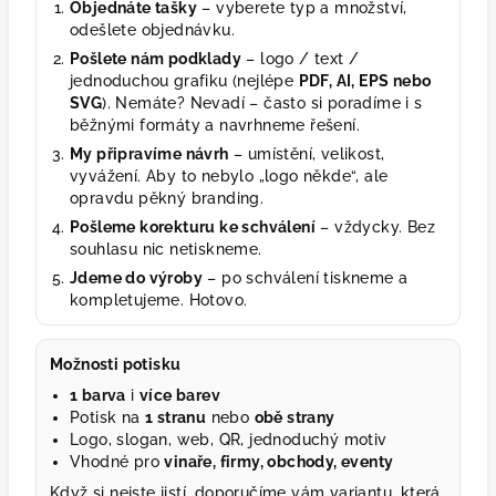
Objednáte tašky
– vyberete typ a množství,
odešlete objednávku.
Pošlete nám podklady
– logo / text /
jednoduchou grafiku (nejlépe
PDF, AI, EPS nebo
SVG
). Nemáte? Nevadí – často si poradíme i s
běžnými formáty a navrhneme řešení.
My připravíme návrh
– umístění, velikost,
vyvážení. Aby to nebylo „logo někde“, ale
opravdu pěkný branding.
Pošleme korekturu ke schválení
– vždycky. Bez
souhlasu nic netiskneme.
Jdeme do výroby
– po schválení tiskneme a
kompletujeme. Hotovo.
Možnosti potisku
1 barva
i
více barev
Potisk na
1 stranu
nebo
obě strany
Logo, slogan, web, QR, jednoduchý motiv
Vhodné pro
vinaře, firmy, obchody, eventy
Když si nejste jistí, doporučíme vám variantu, která