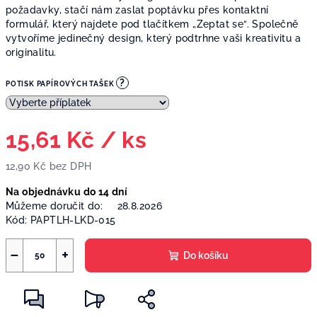
požadavky, stačí nám zaslat poptávku přes kontaktní
formulář, který najdete pod tlačítkem „Zeptat se“. Společně
vytvoříme jedinečný design, který podtrhne vaši kreativitu a
originalitu.
?
POTISK PAPÍROVÝCH TAŠEK
15,61 Kč
/ ks
12,90 Kč
bez DPH
Měrná
Na objednávku do 14 dní
cena:
Můžeme doručit do:
28.8.2026
Kód:
PAPTLH-LKD-015
−
+
Do košíku