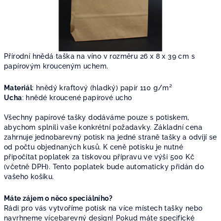
Přírodní hnědá taška na víno v rozměru 26 x 8 x 39 cm s
papírovým krouceným uchem.
Materiál
:
hnědý kraftový (hladký) papír
110
g/m²
Ucha
: hnědé kroucené papírové ucho
Všechny papírové tašky dodáváme pouze s potiskem,
abychom splnili vaše konkrétní požadavky. Základní cena
zahrnuje jednobarevný potisk na jedné straně tašky a odvíjí se
od počtu objednaných kusů. K ceně potisku je nutné
připočítat poplatek za tiskovou přípravu ve výši 500 Kč
(včetně DPH). Tento poplatek bude automaticky přidán do
vašeho košíku.
Máte zájem o něco speciálního?
Rádi pro vás vytvoříme potisk na více místech tašky nebo
navrhneme vícebarevný design! Pokud máte specifické