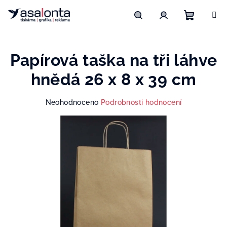
Přejít
na
obsah
Nákupn
Hledat
Přihlášení
Papírová taška na tři láhve
košík
hnědá 26 x 8 x 39 cm
Průměrné
Neohodnoceno
Podrobnosti hodnocení
hodnocení
produktu
je
0,0
z
5
hvězdiček.