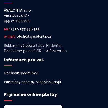
á
p
ASALONTA, s.r.o.
a
Anenská 407/7
t
695 01 Hodonín
í
tel.:
+420 777 446 322
e-mail:
obchod@asalonta.cz
Reklamní výroba a tisk z Hodonína.
Dodáváme po celé ČR i na Slovensko.
Informace pro vás
Obchodní podmínky
Podmínky ochrany osobních údajů
Přijímáme online platby