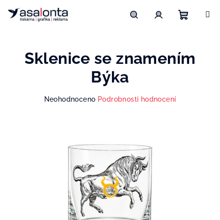
Přejít
na
obsah
Nákupn
Hledat
Přihlášení
Sklenice se znamením
košík
Býka
Průměrné
Neohodnoceno
Podrobnosti hodnocení
hodnocení
produktu
je
0,0
z
5
hvězdiček.