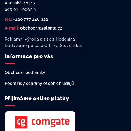
a
Anenská 407/7
t
695 01 Hodonín
í
tel.:
+420 777 446 322
e-mail:
obchod@asalonta.cz
Reklamní výroba a tisk z Hodonína.
Dodáváme po celé ČR i na Slovensko.
Informace pro vás
Obchodní podmínky
Podmínky ochrany osobních údajů
Přijímáme online platby