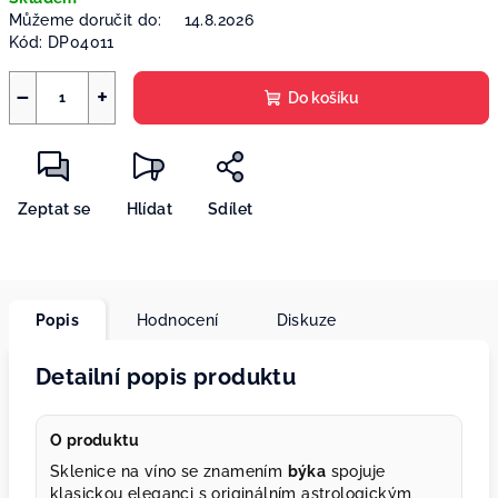
cena:
Můžeme doručit do:
14.8.2026
Kód:
DP04011
−
+
Do košíku
Zeptat se
Hlídat
Sdílet
Popis
Hodnocení
Diskuze
Detailní popis produktu
O produktu
Sklenice na víno se znamením
býka
spojuje
klasickou eleganci s originálním astrologickým