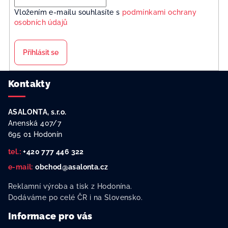
Vložením e-mailu souhlasíte s
podmínkami ochrany
osobních údajů
Přihlásit se
Z
Kontakty
á
p
ASALONTA, s.r.o.
a
Anenská 407/7
t
695 01 Hodonín
í
tel.:
+420 777 446 322
e-mail:
obchod@asalonta.cz
Reklamní výroba a tisk z Hodonína.
Dodáváme po celé ČR i na Slovensko.
Informace pro vás