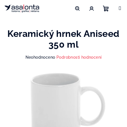
Přejít
na
obsah
Nákupn
Hledat
Přihlášení
Keramický hrnek Aniseed
košík
350 ml
Průměrné
Neohodnoceno
Podrobnosti hodnocení
hodnocení
produktu
je
0,0
z
5
hvězdiček.