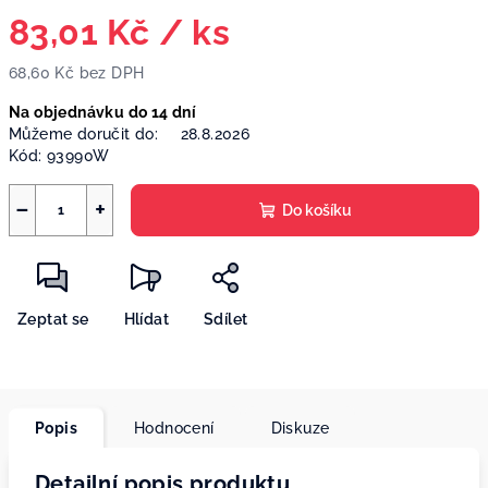
83,01 Kč
/ ks
68,60 Kč
bez DPH
Měrná
Na objednávku do 14 dní
cena:
Můžeme doručit do:
28.8.2026
Kód:
93990W
−
+
Do košíku
Zeptat se
Hlídat
Sdílet
Popis
Hodnocení
Diskuze
Detailní popis produktu