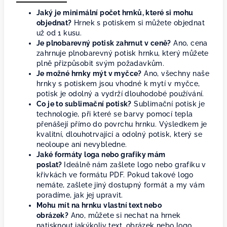
Jaký je minimální počet hrnků, které si mohu
objednat?
Hrnek s potiskem si můžete objednat
už od 1 kusu.
Je plnobarevný potisk zahrnut v ceně?
Ano, cena
zahrnuje plnobarevný potisk hrnku, který můžete
plně přizpůsobit svým požadavkům.
Je možné hrnky mýt v myčce?
Ano, všechny naše
hrnky s potiskem jsou vhodné k mytí v myčce,
potisk je odolný a vydrží dlouhodobé používání.
Co je to sublimační potisk?
Sublimační potisk je
technologie, při které se barvy pomocí tepla
přenášejí přímo do povrchu hrnku. Výsledkem je
kvalitní, dlouhotrvající a odolný potisk, který se
neoloupe ani nevybledne.
Jaké formáty loga nebo grafiky mám
poslat?
Ideálně nám zašlete logo nebo grafiku v
křivkách ve formátu PDF. Pokud takové logo
nemáte, zašlete jiný dostupný formát a my vám
poradíme, jak jej upravit.
Mohu mít na hrnku vlastní text nebo
obrázek?
Ano, můžete si nechat na hrnek
natisknout jakýkoliv text, obrázek nebo logo.