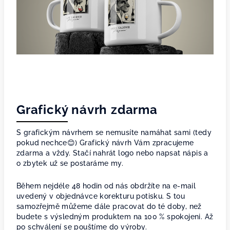
Grafický návrh zdarma
S grafickým návrhem se nemusíte namáhat sami (tedy
pokud nechce😊) Grafický návrh Vám zpracujeme
zdarma a vždy. Stačí nahrát logo nebo napsat nápis a
o zbytek už se postaráme my.
Během nejdéle 48 hodin od nás obdržíte na e-mail
uvedený v objednávce korekturu potisku. S tou
samozřejmě můžeme dále pracovat do té doby, než
budete s výsledným produktem na 100 % spokojeni. Až
po schválení se pouštíme do výroby.