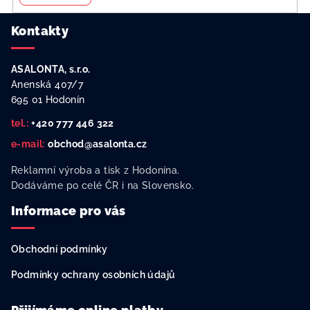
y
v
Z
Kontakty
ý
á
p
p
i
ASALONTA, s.r.o.
a
s
Anenská 407/7
u
t
695 01 Hodonín
í
tel.:
+420 777 446 322
e-mail:
obchod@asalonta.cz
Reklamní výroba a tisk z Hodonína.
Dodáváme po celé ČR i na Slovensko.
Informace pro vás
Obchodní podmínky
Podmínky ochrany osobních údajů