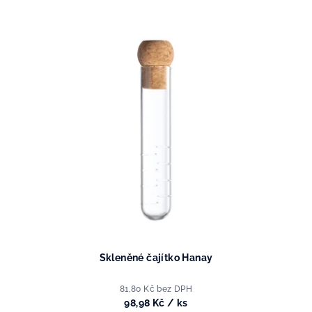
r
V
o
ý
d
p
u
i
k
s
t
p
ů
r
o
d
u
k
t
ů
Skleněné čajítko Hanay
81,80 Kč bez DPH
98,98 Kč
/ ks