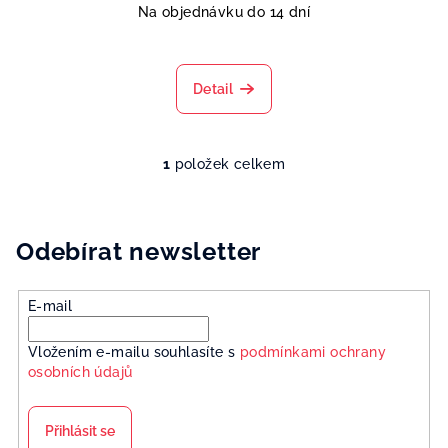
Na objednávku do 14 dní
Detail
1
položek celkem
O
v
l
á
Odebírat newsletter
d
a
E-mail
c
í
Vložením e-mailu souhlasíte s
podmínkami ochrany
p
osobních údajů
r
v
k
Přihlásit se