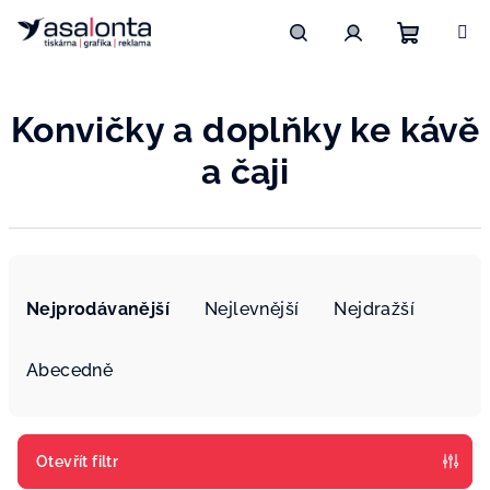
Přejít
na
obsah
Nákupn
Hledat
Přihlášení
Konvičky a doplňky ke kávě
košík
a čaji
Ř
a
Nejprodávanější
Nejlevnější
Nejdražší
z
e
Abecedně
n
í
p
Otevřít filtr