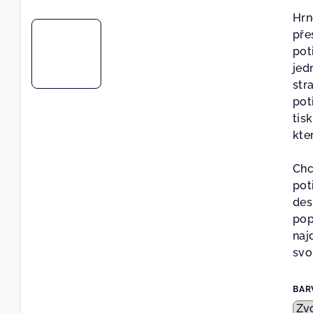
z
Hrn
5
pře
hvě
pot
jed
str
pot
tis
kte
Chc
pot
des
pop
naj
svo
BAR