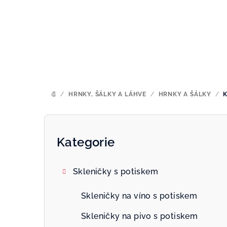
Přejít
na
obsah
/
HRNKY, ŠÁLKY A LÁHVE
/
HRNKY A ŠÁLKY
/
DOMŮ
P
o
Kategorie
Přeskočit
kategorie
s
Skleničky s potiskem
t
r
Skleničky na víno s potiskem
a
Skleničky na pivo s potiskem