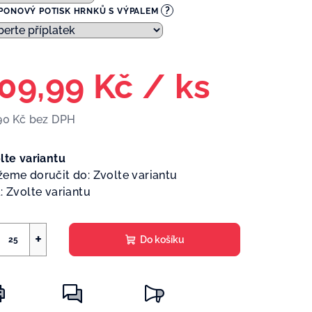
?
PONOVÝ POTISK HRNKŮ S VÝPALEM
09,99 Kč
/ ks
90 Kč
bez DPH
ná
a:
lte variantu
eme doručit do:
Zvolte variantu
:
Zvolte variantu
+
Do košíku