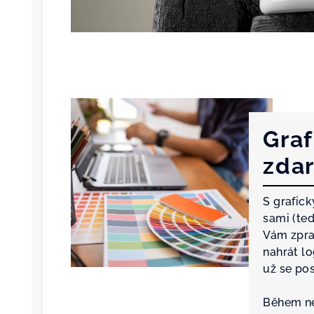
Graf
zda
S grafic
sami (te
Vám zpra
nahrát l
už se po
Během ne