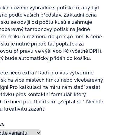
ek nabízíme výhradně s potiskem, aby byl
sně podle vašich představ. Základní cena
zdiček.
isku se odvíjí od počtu kusů a zahrnuje
nobarevný tamponový potisk na jedné
aně hrnku o rozměru do 40 x 40 mm. K ceně
isku je nutné připočítat poplatek za
kovou přípravu ve výši 500 Kč (včetně DPH),
rý bude automaticky přidán do košíku.
ete něco extra? Rádi pro vás vytvoříme
isk na více místech hrnku nebo vícebarevný
ign! Pro kalkulaci na míru nám stačí zaslat
távku přes kontaktní formulář, který
dete hned pod tlačítkem „Zeptat se“. Nechte
u kreativitu zazářit!
VA