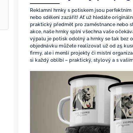
Reklamní hrnky s potiskem jsou perfektním
nebo sdělení zazářit! Ať už hledáte originál
praktický předmět pro zaměstnance nebo st
akce, naše hrnky splní všechna vaše očekává
výpalu je potisk odolný a hrnky se tak bez
objednávku můžete realizovat už od 25 kusů,
firmy, ale i menší projekty či místní organiz
si každý oblíbí – praktický, stylový a s vaš