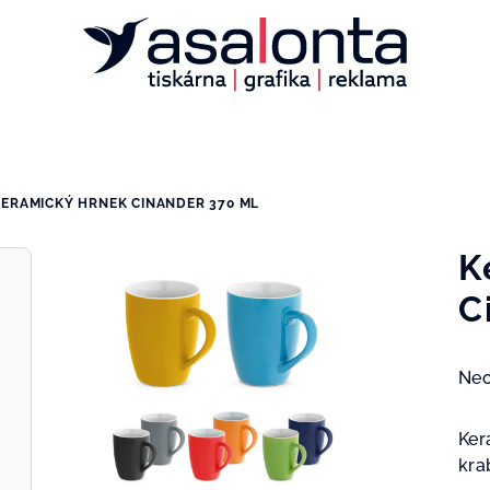
KERAMICKÝ HRNEK CINANDER 370 ML
K
C
Prů
Ne
hod
pro
Ker
je
kra
0,0