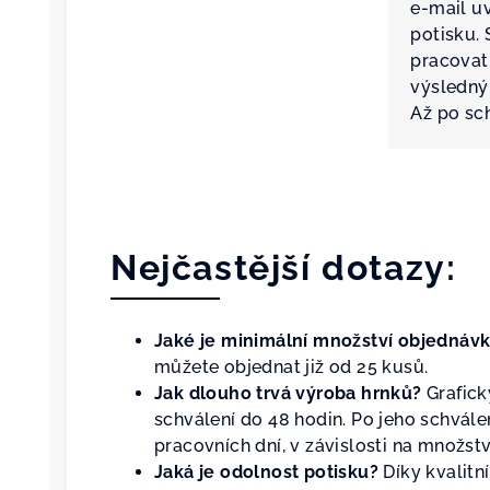
e-mail u
potisku.
pracovat
výsledný
Až po sc
Nejčastější dotazy:
Jaké je minimální množství objednáv
můžete objednat již od 25 kusů.
Jak dlouho trvá výroba hrnků?
Grafic
schválení do 48 hodin. Po jeho schvále
pracovních dní, v závislosti na množst
J
aká je odolnost potisku?
Díky kvalit