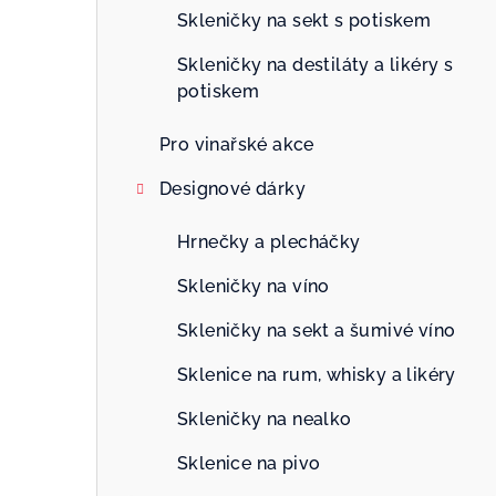
n
Skleničky na sekt s potiskem
n
Skleničky na destiláty a likéry s
potiskem
í
p
Pro vinařské akce
a
Designové dárky
n
Hrnečky a plecháčky
e
Skleničky na víno
l
Skleničky na sekt a šumivé víno
Sklenice na rum, whisky a likéry
Skleničky na nealko
Sklenice na pivo