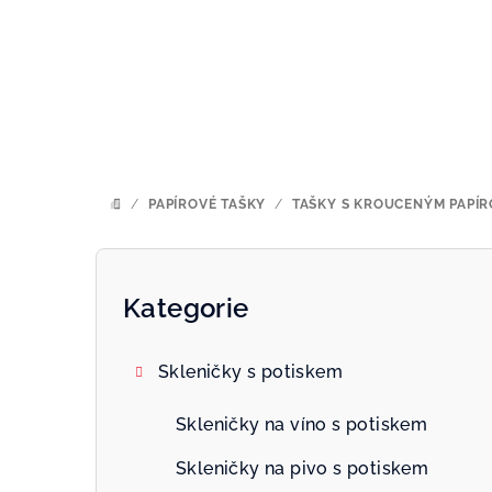
Přejít
na
obsah
/
PAPÍROVÉ TAŠKY
/
TAŠKY S KROUCENÝM PAPÍ
DOMŮ
P
o
Kategorie
Přeskočit
kategorie
s
Skleničky s potiskem
t
r
Skleničky na víno s potiskem
a
Skleničky na pivo s potiskem