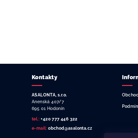
Z
Kontakty
Infor
á
p
ASALONTA, s.r.o.
Obchod
a
Anenská 407/7
Podmín
695 01 Hodonín
t
tel.:
+420 777 446 322
í
e-mail:
obchod@asalonta.cz