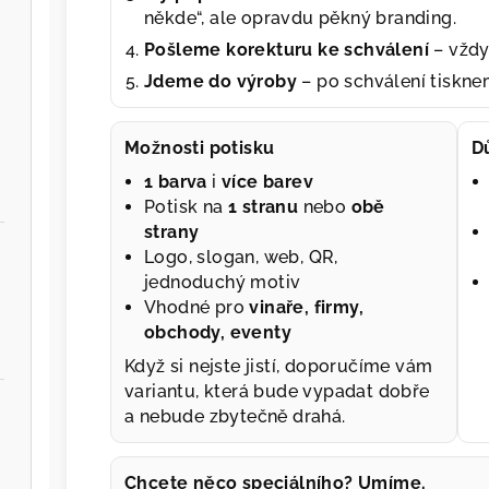
někde“, ale opravdu pěkný branding.
Pošleme korekturu ke schválení
– vždy
Jdeme do výroby
– po schválení tiskn
Možnosti potisku
D
1 barva
i
více barev
Potisk na
1 stranu
nebo
obě
strany
Logo, slogan, web, QR,
jednoduchý motiv
Vhodné pro
vinaře, firmy,
obchody, eventy
Když si nejste jistí, doporučíme vám
variantu, která bude vypadat dobře
a nebude zbytečně drahá.
Chcete něco speciálního? Umíme.