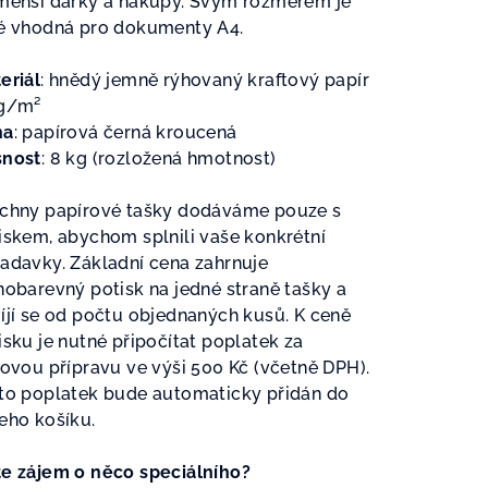
menší dárky a nákupy. Svým rozměrem je
é vhodná pro dokumenty A4.
zdiček.
eriál
:
hnědý jemně rýhovaný kraftový papír
g/m²
ha
: papírová černá kroucená
nost
: 8 kg (rozložená hmotnost)
chny papírové tašky dodáváme pouze s
iskem, abychom splnili vaše konkrétní
adavky. Základní cena zahrnuje
nobarevný potisk na jedné straně tašky a
íjí se od počtu objednaných kusů. K ceně
isku je nutné připočítat poplatek za
kovou přípravu ve výši 500 Kč (včetně DPH).
to poplatek bude automaticky přidán do
eho košíku.
e zájem o něco speciálního?