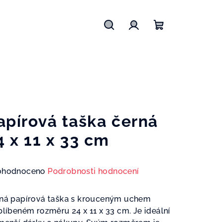
Hledat
Přihlášení
Nákupní
košík
apírová taška černá
4 x 11 x 33 cm
měrné
ohodnoceno
Podrobnosti hodnocení
nocení
duktu
ná papírová taška s krouceným uchem
blíbeném rozměru 24 x 11 x 33 cm. Je ideální