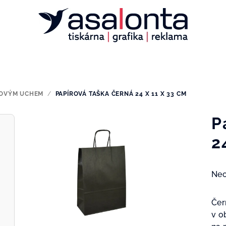
ROVÝM UCHEM
/
PAPÍROVÁ TAŠKA ČERNÁ 24 X 11 X 33 CM
P
2
Prů
Ne
hod
pro
Čer
je
v o
0,0