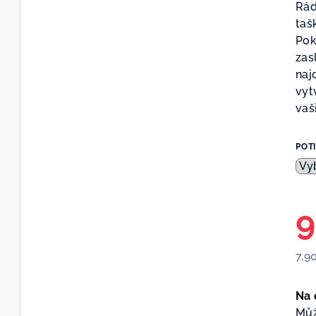
Rád
taš
Pok
zas
naj
vyt
vaši
POT
9
7,9
Měr
cen
Na 
Můž