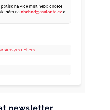
a, potisk na více míst nebo chcete
šte nám na
obchod@asalonta.cz
a
 papírovým uchem
at newsletter