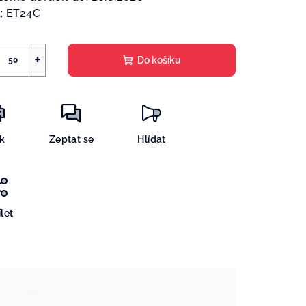
:
ET24C
+
Do košíku
sk
Zeptat se
Hlídat
let