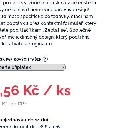
i pro vás vytvoříme potisk na více místech
ky nebo navrhneme vícebarevný design!
ud máte specifické požadavky, stačí nám
lat poptávku přes kontaktní formulář, který
dete pod tlačítkem „Zeptat se“. Společně
voříme jedinečný design, který podtrhne
 kreativitu a originalitu.
?
ISK PAPÍROVÝCH TAŠEK
,56 Kč
/ ks
0 Kč
bez DPH
ná
a:
objednávku do 14 dní
eme doručit do:
26.8.2026