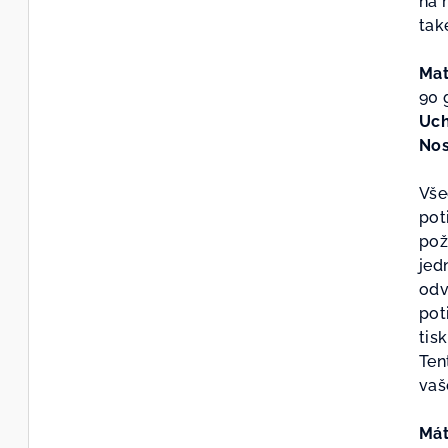
na 
z
tak
5
hvě
Mat
90
Uc
Nos
Vše
pot
pož
jed
odv
pot
tis
Ten
vaš
Mát