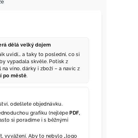
ze
terá dělá velký dojem
ík uvidí… a taky to poslední, co si
by vypadala skvěle. Potisk z
l
na víno, dárky i zboží – a navíc z
dí po městě
.
tví, odešlete objednávku.
jednoduchou grafiku (nejlépe
PDF,
asto si poradíme i s běžnými
t, vyvážení. Aby to nebylo „logo