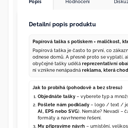
Popis
Hodnocení
Disku
Detailní popis produktu
Papírová taška s potiskem = maličkost, k
Papírová taška je často to první, co zákazn
odnese domů. A přesně proto se vyplatí, a
obyčejné tašky udělá
reprezentativní oba
ní vznikne nenápadná
reklama, která cho
Jak to probíhá (pohodově a bez stresu)
Objednáte tašky
– vyberete typ a množs
Pošlete nám podklady
– logo / text / 
AI, EPS nebo SVG
). Nemáte? Nevadí – č
formáty a navrhneme řešení.
My připravíme návrh
– umístění, velikos