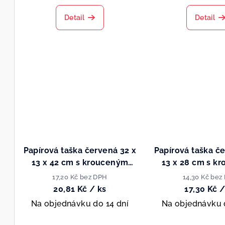
t
k
ů
Detail
Detail
t
ů
Papírová taška červená 32 x
Papírová taška č
13 x 42 cm s krouceným
13 x 28 cm s k
papírovým uchem
papírovým 
17,20 Kč bez DPH
14,30 Kč bez
20,81 Kč
/ ks
17,30 Kč
/
Na objednávku do 14 dní
Na objednávku 