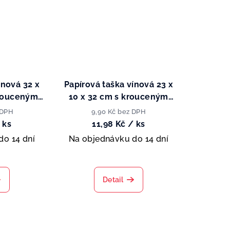
ínová 32 x
Papírová taška vínová 23 x
krouceným
10 x 32 cm s krouceným
uchem
papírovým uchem
 DPH
9,90 Kč bez DPH
 ks
11,98 Kč
/ ks
do 14 dní
Na objednávku do 14 dní
Detail