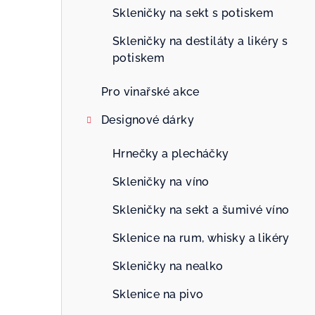
n
Skleničky na sekt s potiskem
n
Skleničky na destiláty a likéry s
potiskem
í
p
Pro vinařské akce
a
Designové dárky
n
Hrnečky a plecháčky
e
Skleničky na víno
l
Skleničky na sekt a šumivé víno
Sklenice na rum, whisky a likéry
Skleničky na nealko
Sklenice na pivo