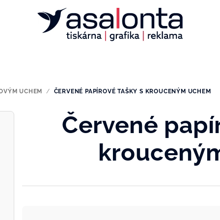
ROVÝM UCHEM
/
ČERVENÉ PAPÍROVÉ TAŠKY S KROUCENÝM UCHEM
Červené papír
kroucený
Ř