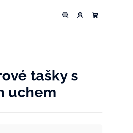
Hledat
Přihlášení
Nákupní
košík
ové tašky s
m uchem