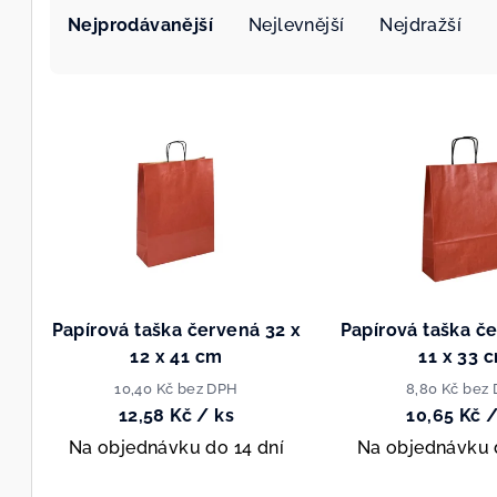
Nejprodávanější
Nejlevnější
Nejdražší
a
z
V
e
ý
n
p
í
i
p
s
r
p
o
Papírová taška červená 32 x
Papírová taška č
r
12 x 41 cm
11 x 33 
d
10,40 Kč bez DPH
8,80 Kč bez
o
u
12,58 Kč
/ ks
10,65 Kč
/
d
Na objednávku do 14 dní
Na objednávku 
k
u