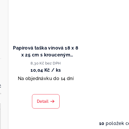
Papírová taška vínová 18 x 8
x 25 cm s krouceným
papírovým uchem
8,30 Kč bez DPH
10,04 Kč
/ ks
Na objednávku do 14 dní
č
Detail
10
položek c
O