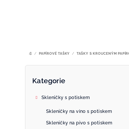
Přejít
na
obsah
/
PAPÍROVÉ TAŠKY
/
TAŠKY S KROUCENÝM PAPÍ
DOMŮ
P
o
Kategorie
Přeskočit
kategorie
s
Skleničky s potiskem
t
r
Skleničky na víno s potiskem
a
Skleničky na pivo s potiskem