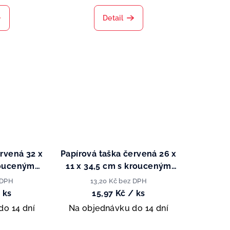
Detail
ervená 32 x
Papírová taška červená 26 x
rouceným
11 x 34,5 cm s krouceným
uchem
papírovým uchem
 DPH
13,20 Kč bez DPH
 ks
15,97 Kč
/ ks
do 14 dní
Na objednávku do 14 dní