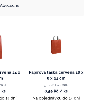
Abecedně
ervená 24 x
Papírová taška červená 18 x
cm
8 x 24 cm
 DPH
7,10 Kč bez DPH
 ks
8,59 Kč
/ ks
do 14 dní
Na objednávku do 14 dní