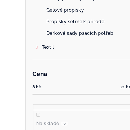
Gelové propisky
Propisky šetrné k přírodě
Dárkové sady psacích potřeb
Textil
Cena
8
Kč
21
K
Na skladě
0