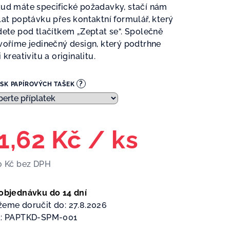
ud máte specifické požadavky, stačí nám
lat poptávku přes kontaktní formulář, který
dete pod tlačítkem „Zeptat se“. Společně
voříme jedinečný design, který podtrhne
 kreativitu a originalitu.
?
ISK PAPÍROVÝCH TAŠEK
1,62 Kč
/ ks
0 Kč
bez DPH
ná
a:
objednávku do 14 dní
eme doručit do:
27.8.2026
:
PAPTKD-SPM-001