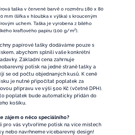
duktu
írová taška v červené barvě o rozměru 180 x 80
50 mm (šířka x hloubka x výška) s krouceným
írovým uchem. Taška je vyrobena z bílého
dkého kraftového papíru (100 g/m²).
zdiček.
chny papírové tašky dodáváme pouze s
iskem, abychom splnili vaše konkrétní
adavky. Základní cena zahrnuje
nobarevný potisk na jedné straně tašky a
íjí se od počtu objednaných kusů. K ceně
isku je nutné připočítat poplatek za
kovou přípravu ve výši 500 Kč (včetně DPH).
to poplatek bude automaticky přidán do
eho košíku.
e zájem o něco speciálního?
i pro vás vytvoříme potisk na více místech
ky nebo navrhneme vícebarevný design!