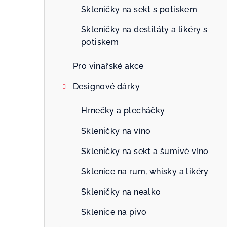
n
Skleničky na sekt s potiskem
n
Skleničky na destiláty a likéry s
potiskem
í
p
Pro vinařské akce
a
Designové dárky
n
Hrnečky a plecháčky
e
Skleničky na víno
l
Skleničky na sekt a šumivé víno
Sklenice na rum, whisky a likéry
Skleničky na nealko
Sklenice na pivo