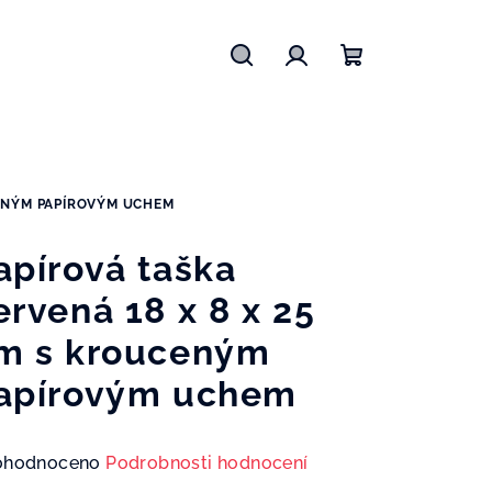
Hledat
Přihlášení
Nákupní
košík
CENÝM PAPÍROVÝM UCHEM
apírová taška
ervená 18 x 8 x 25
m s krouceným
apírovým uchem
měrné
ohodnoceno
Podrobnosti hodnocení
nocení