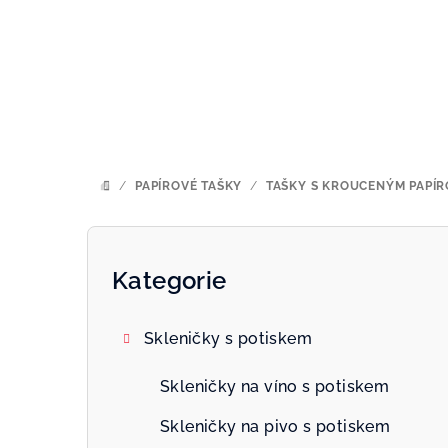
Přejít
na
obsah
/
PAPÍROVÉ TAŠKY
/
TAŠKY S KROUCENÝM PAPÍ
DOMŮ
P
o
Kategorie
Přeskočit
kategorie
s
Skleničky s potiskem
t
r
Skleničky na víno s potiskem
a
Skleničky na pivo s potiskem