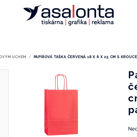
ROVÝM UCHEM
/
PAPÍROVÁ TAŠKA ČERVENÁ 18 X 8 X 25 CM S KROU
P
č
c
p
Prů
Ne
hod