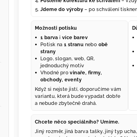
Pošleme korekturu ke schválení
– vždy
Jdeme do výroby
– po schválení tiskn
Možnosti potisku
D
1 barva
i
více barev
Potisk na
1 stranu
nebo
obě
strany
Logo, slogan, web, QR,
jednoduchý motiv
Vhodné pro
vinaře, firmy,
obchody, eventy
Když si nejste jistí, doporučíme vám
variantu, která bude vypadat dobře
a nebude zbytečně drahá.
Chcete něco speciálního? Umíme.
Jiný rozměr, jiná barva tašky, jiný typ uch