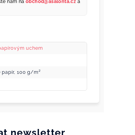
šte nám na
obchod@asalonta.cz
a
 papírovým uchem
) papír, 100 g/m²
at newsletter