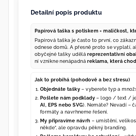
Detailní popis produktu
Papírová taška s potiskem = maličkost, k
Papírová taška je často to první, co zákazn
odnese domů. A přesně proto se vyplatí, a
obyčejné tašky udělá
reprezentativní oba
ní vznikne nenápadná
reklama, která cho
Jak to probíhá (pohodově a bez stresu)
Objednáte tašky
– vyberete typ a množs
Pošlete nám podklady
– logo / text / 
AI, EPS nebo SVG
). Nemáte? Nevadí – č
formáty a navrhneme řešení.
My připravíme návrh
– umístění, velikos
někde“, ale opravdu pěkný branding.