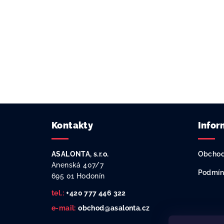
Z
Kontakty
Infor
á
p
ASALONTA, s.r.o.
Obchod
a
Anenská 407/7
Podmín
695 01 Hodonín
t
tel.:
+420 777 446 322
í
e-mail:
obchod@asalonta.cz