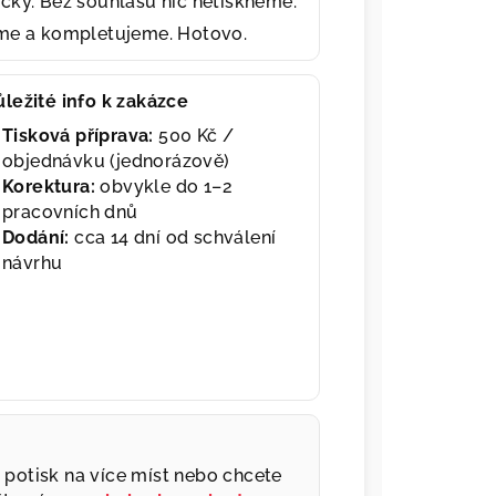
cky. Bez souhlasu nic netiskneme.
eme a kompletujeme. Hotovo.
ůležité info k zakázce
Tisková příprava:
500 Kč /
objednávku (jednorázově)
Korektura:
obvykle do 1–2
pracovních dnů
Dodání:
cca 14 dní od schválení
návrhu
a, potisk na více míst nebo chcete