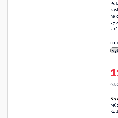
Pok
zas
naj
vyt
vaši
POT
1
9,6
Měr
cen
Na 
Můž
Kód