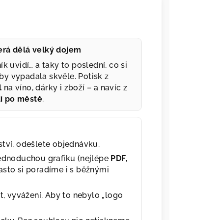
terá dělá velký dojem
ík uvidí… a taky to poslední, co si
by vypadala skvěle. Potisk z
l
na víno, dárky i zboží – a navíc z
dí po městě
.
tví, odešlete objednávku.
jednoduchou grafiku (nejlépe
PDF,
asto si poradíme i s běžnými
t, vyvážení. Aby to nebylo „logo