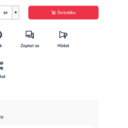
+
Do košíku
sk
Zeptat se
Hlídat
let
ze