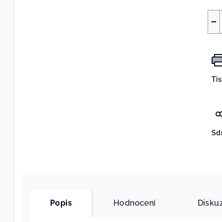
−
Ti
Sdí
Popis
Hodnocení
Disku