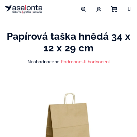
Přejít
na
obsah
Nákupn
Hledat
Přihlášení
Papírová taška hnědá 34 x
košík
12 x 29 cm
Průměrné
Neohodnoceno
Podrobnosti hodnocení
hodnocení
produktu
je
0,0
z
5
hvězdiček.