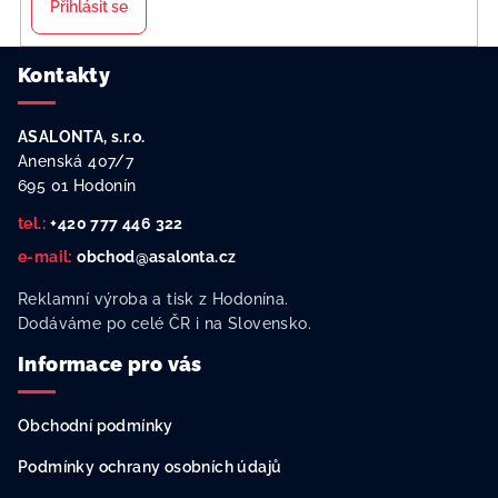
Přihlásit se
Z
Kontakty
á
p
ASALONTA, s.r.o.
a
Anenská 407/7
t
695 01 Hodonín
í
tel.:
+420 777 446 322
e-mail:
obchod@asalonta.cz
Reklamní výroba a tisk z Hodonína.
Dodáváme po celé ČR i na Slovensko.
Informace pro vás
Obchodní podmínky
Podmínky ochrany osobních údajů