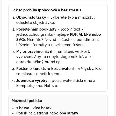
Jak to probíhá (pohodově a bez stresu)
Objednáte tašky
– vyberete typ a množství,
odešlete objednávku.
Pošlete nám podklady
– logo / text /
jednoduchou grafiku (nejlépe
PDF, AI, EPS nebo
SVG
). Nemáte? Nevadí – často si poradíme i s
běžnými formáty a navrhneme řešení.
My připravíme návrh
– umístění, velikost,
vyvážení. Aby to nebylo „logo někde“, ale
opravdu pěkný branding.
Pošleme korekturu ke schválení
– vždycky. Bez
souhlasu nic netiskneme.
Jdeme do výroby
– po schválení tiskneme a
kompletujeme. Hotovo.
Možnosti potisku
1 barva
i
více barev
Potisk na
1 stranu
nebo
obě strany