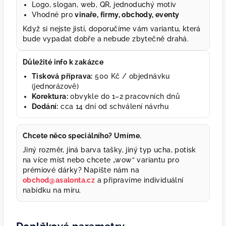
Logo, slogan, web, QR, jednoduchý motiv
Vhodné pro
vinaře, firmy, obchody, eventy
Když si nejste jistí, doporučíme vám variantu, která
bude vypadat dobře a nebude zbytečně drahá.
Důležité info k zakázce
Tisková příprava:
500 Kč / objednávku
(jednorázově)
Korektura:
obvykle do 1–2 pracovních dnů
Dodání:
cca 14 dní od schválení návrhu
Chcete něco speciálního? Umíme.
Jiný rozměr, jiná barva tašky, jiný typ ucha, potisk
na více míst nebo chcete „wow“ variantu pro
prémiové dárky? Napište nám na
obchod@asalonta.cz
a připravíme individuální
nabídku na míru.