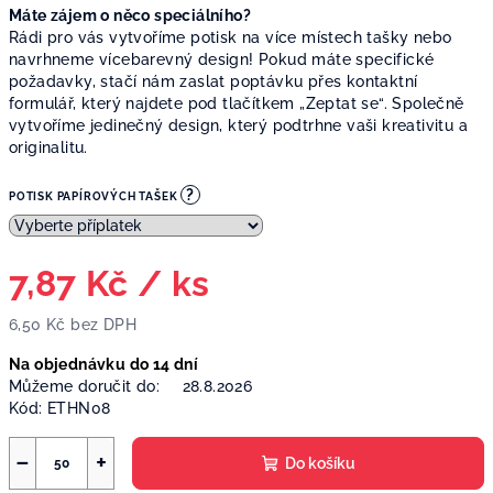
Máte zájem o něco speciálního?
Rádi pro vás vytvoříme potisk na více místech tašky nebo
navrhneme vícebarevný design! Pokud máte specifické
požadavky, stačí nám zaslat poptávku přes kontaktní
formulář, který najdete pod tlačítkem „Zeptat se“. Společně
vytvoříme jedinečný design, který podtrhne vaši kreativitu a
originalitu.
?
POTISK PAPÍROVÝCH TAŠEK
7,87 Kč
/ ks
6,50 Kč
bez DPH
Měrná
Na objednávku do 14 dní
cena:
Můžeme doručit do:
28.8.2026
Kód:
ETHN08
−
+
Do košíku