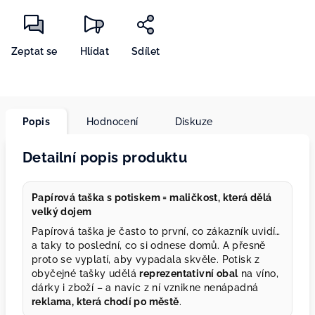
Zeptat se
Hlídat
Sdílet
Popis
Hodnocení
Diskuze
Detailní popis produktu
Papírová taška s potiskem = maličkost, která dělá
velký dojem
Papírová taška je často to první, co zákazník uvidí…
a taky to poslední, co si odnese domů. A přesně
proto se vyplatí, aby vypadala skvěle. Potisk z
obyčejné tašky udělá
reprezentativní obal
na víno,
dárky i zboží – a navíc z ní vznikne nenápadná
reklama, která chodí po městě
.