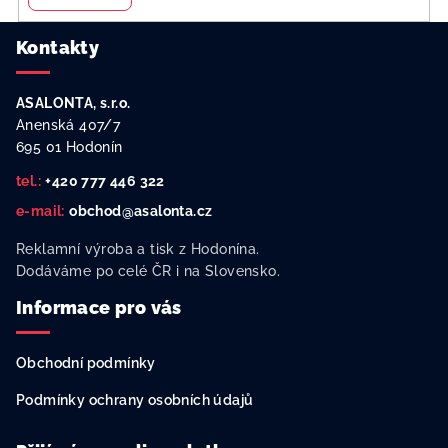
Z
Kontakty
á
p
ASALONTA, s.r.o.
a
Anenská 407/7
t
695 01 Hodonín
í
tel.:
+420 777 446 322
e-mail:
obchod@asalonta.cz
Reklamní výroba a tisk z Hodonína.
Dodáváme po celé ČR i na Slovensko.
Informace pro vás
Obchodní podmínky
Podmínky ochrany osobních údajů