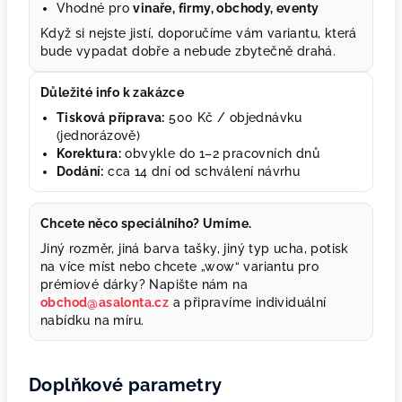
Vhodné pro
vinaře, firmy, obchody, eventy
Když si nejste jistí, doporučíme vám variantu, která
bude vypadat dobře a nebude zbytečně drahá.
Důležité info k zakázce
Tisková příprava:
500 Kč / objednávku
(jednorázově)
Korektura:
obvykle do 1–2 pracovních dnů
Dodání:
cca 14 dní od schválení návrhu
Chcete něco speciálního? Umíme.
Jiný rozměr, jiná barva tašky, jiný typ ucha, potisk
na více míst nebo chcete „wow“ variantu pro
prémiové dárky? Napište nám na
obchod@asalonta.cz
a připravíme individuální
nabídku na míru.
Doplňkové parametry