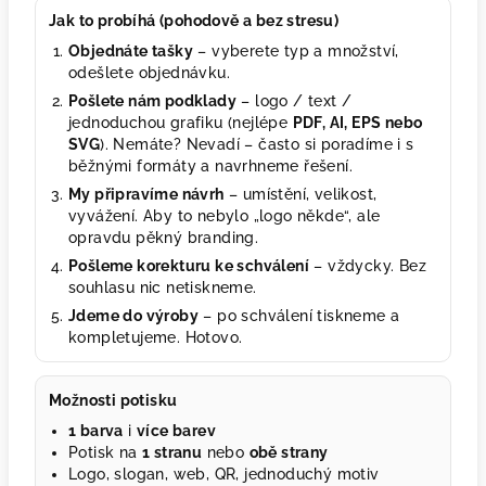
Jak to probíhá (pohodově a bez stresu)
Objednáte tašky
– vyberete typ a množství,
odešlete objednávku.
Pošlete nám podklady
– logo / text /
jednoduchou grafiku (nejlépe
PDF, AI, EPS nebo
SVG
). Nemáte? Nevadí – často si poradíme i s
běžnými formáty a navrhneme řešení.
My připravíme návrh
– umístění, velikost,
vyvážení. Aby to nebylo „logo někde“, ale
opravdu pěkný branding.
Pošleme korekturu ke schválení
– vždycky. Bez
souhlasu nic netiskneme.
Jdeme do výroby
– po schválení tiskneme a
kompletujeme. Hotovo.
Možnosti potisku
1 barva
i
více barev
Potisk na
1 stranu
nebo
obě strany
Logo, slogan, web, QR, jednoduchý motiv