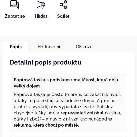
Zeptat se
Hlídat
Sdílet
Popis
Hodnocení
Diskuze
Detailní popis produktu
Papírová taška s potiskem = maličkost, která dělá
velký dojem
Papírová taška je často to první, co zákazník uvidí…
a taky to poslední, co si odnese domů. A přesně
proto se vyplatí, aby vypadala skvěle. Potisk z
obyčejné tašky udělá
reprezentativní obal
na víno,
dárky i zboží – a navíc z ní vznikne nenápadná
reklama, která chodí po městě
.