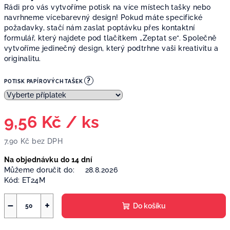
Rádi pro vás vytvoříme potisk na více místech tašky nebo
navrhneme vícebarevný design! Pokud máte specifické
požadavky, stačí nám zaslat poptávku přes kontaktní
formulář, který najdete pod tlačítkem „Zeptat se“. Společně
vytvoříme jedinečný design, který podtrhne vaši kreativitu a
originalitu.
?
POTISK PAPÍROVÝCH TAŠEK
9,56 Kč
/ ks
7,90 Kč
bez DPH
Měrná
Na objednávku do 14 dní
cena:
Můžeme doručit do:
28.8.2026
Kód:
ET24M
−
+
Do košíku