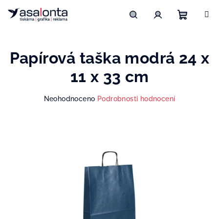
Přejít
na
obsah
Nákupn
Hledat
Přihlášení
Papírová taška modrá 24 x
košík
11 x 33 cm
Průměrné
Neohodnoceno
Podrobnosti hodnocení
hodnocení
produktu
je
0,0
z
5
hvězdiček.