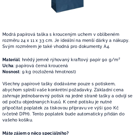
Modrá papírová taška s krouceným uchem v oblíbeném
rozměru 24 x 11 x 33 cm. Je ideální na menší dárky a nákupy.
Svým rozměrem je také vhodná pro dokumenty A4.
Materiál
:
hnědý jemně rýhovaný kraftový papír 90
g/m²
Ucha
: papírová černá kroucená
Nosnost
: 9 kg (rozložená hmotnost)
Všechny papírové tašky dodáváme pouze s potiskem,
abychom splnili vaše konkrétní požadavky. Základní cena
zahrnuje jednobarevný potisk na jedné straně tašky a odvíjí se
od počtu objednaných kusů. K ceně potisku je nutné
připočítat poplatek za tiskovou přípravu ve výši 500 Kč
(včetně DPH). Tento poplatek bude automaticky přidán do
vašeho košíku.
Máte zájem o něco speciálního?