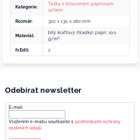
Tašky s krouceným papírovým
Kategorie
:
uchem
Rozměr
:
320 x 130 x 280 mm
bílý kraftový (hladký) papír, 100
Materiál
:
g/m²
fvEdit
:
2
Odebírat newsletter
E-mail
Vložením e-mailu souhlasíte s
podmínkami ochrany
osobních údajů