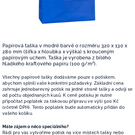
Papírová taška v modré barvě o rozměru 320 x 130 x
280 mm (šířka x hloubka x výška) s krouceným
papírovým uchem. Taška je vyrobena z bílého
hladkého kraftového papíru (100 g/m²).
Všechny papírové tašky dodáváme pouze s potiskem,
abychom splnili vaše konkrétní požadavky. Základní cena
zahrnuje jednobarevný potisk na jedné straně tašky a odvíjí se
od počtu objednaných kusů. K ceně potisku je nutné
připočítat poplatek za tiskovou přípravu ve výši 500 Kč
(včetně DPH). Tento poplatek bude automaticky přidán do
vašeho košíku.
Máte zájem o něco speciálního?
Rádi pro vás vytvoříme potisk na více místech tašky nebo