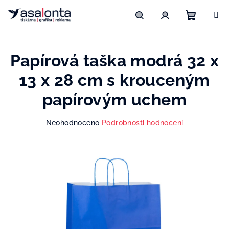
Přejít
na
obsah
Nákupn
Hledat
Přihlášení
Papírová taška modrá 32 x
košík
13 x 28 cm s krouceným
papírovým uchem
Průměrné
Neohodnoceno
Podrobnosti hodnocení
hodnocení
produktu
je
0,0
z
5
hvězdiček.