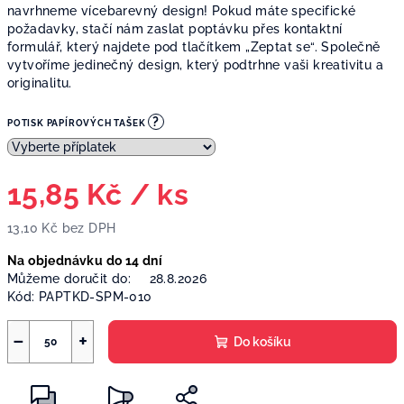
navrhneme vícebarevný design! Pokud máte specifické
požadavky, stačí nám zaslat poptávku přes kontaktní
formulář, který najdete pod tlačítkem „Zeptat se“. Společně
vytvoříme jedinečný design, který podtrhne vaši kreativitu a
originalitu.
?
POTISK PAPÍROVÝCH TAŠEK
15,85 Kč
/ ks
13,10 Kč
bez DPH
Měrná
Na objednávku do 14 dní
cena:
Můžeme doručit do:
28.8.2026
Kód:
PAPTKD-SPM-010
−
+
Do košíku