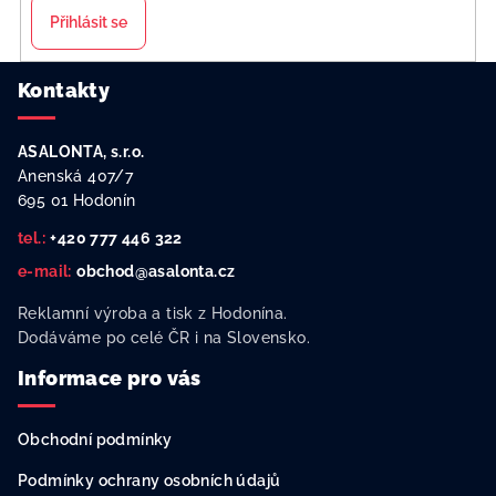
Přihlásit se
Z
Kontakty
á
p
ASALONTA, s.r.o.
a
Anenská 407/7
t
695 01 Hodonín
í
tel.:
+420 777 446 322
e-mail:
obchod@asalonta.cz
Reklamní výroba a tisk z Hodonína.
Dodáváme po celé ČR i na Slovensko.
Informace pro vás
Obchodní podmínky
Podmínky ochrany osobních údajů