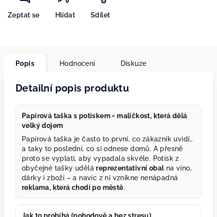
Zeptat se
Hlídat
Sdílet
Popis
Hodnocení
Diskuze
Detailní popis produktu
Papírová taška s potiskem = maličkost, která dělá
velký dojem
Papírová taška je často to první, co zákazník uvidí…
a taky to poslední, co si odnese domů. A přesně
proto se vyplatí, aby vypadala skvěle. Potisk z
obyčejné tašky udělá
reprezentativní obal
na víno,
dárky i zboží – a navíc z ní vznikne nenápadná
reklama, která chodí po městě
.
Jak to probíhá (pohodově a bez stresu)