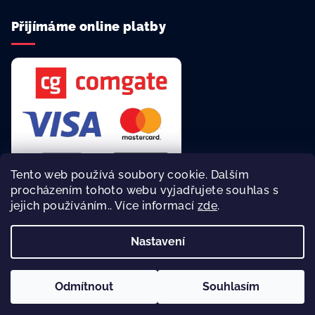
Přijímáme online platby
Tento web používá soubory cookie. Dalším
procházením tohoto webu vyjadřujete souhlas s
jejich používáním.. Více informací
zde
.
Rychlá a bezpečná platba online.
Nastavení
Copyright 2026
reklamní agentura Asalonta
. Všechna práva
vyhrazena.
Odmítnout
Souhlasím
Vytvořil Shoptet