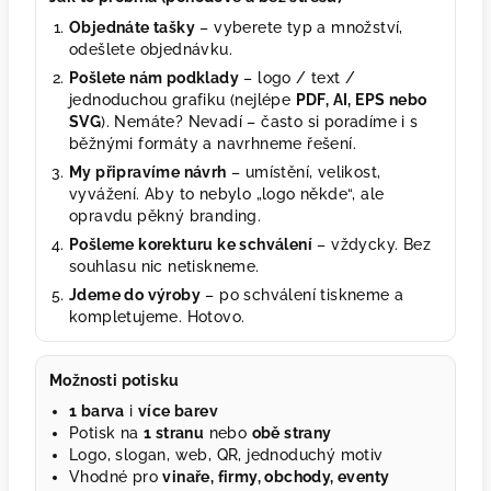
Objednáte tašky
– vyberete typ a množství,
odešlete objednávku.
Pošlete nám podklady
– logo / text /
jednoduchou grafiku (nejlépe
PDF, AI, EPS nebo
SVG
). Nemáte? Nevadí – často si poradíme i s
běžnými formáty a navrhneme řešení.
My připravíme návrh
– umístění, velikost,
vyvážení. Aby to nebylo „logo někde“, ale
opravdu pěkný branding.
Pošleme korekturu ke schválení
– vždycky. Bez
souhlasu nic netiskneme.
Jdeme do výroby
– po schválení tiskneme a
kompletujeme. Hotovo.
Možnosti potisku
1 barva
i
více barev
Potisk na
1 stranu
nebo
obě strany
Logo, slogan, web, QR, jednoduchý motiv
Vhodné pro
vinaře, firmy, obchody, eventy