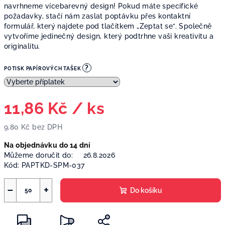
navrhneme vícebarevný design! Pokud máte specifické
požadavky, stačí nám zaslat poptávku přes kontaktní
formulář, který najdete pod tlačítkem „Zeptat se“. Společně
vytvoříme jedinečný design, který podtrhne vaši kreativitu a
originalitu.
?
POTISK PAPÍROVÝCH TAŠEK
11,86 Kč
/ ks
9,80 Kč
bez DPH
Měrná
Na objednávku do 14 dní
cena:
Můžeme doručit do:
26.8.2026
Kód:
PAPTKD-SPM-037
−
+
Do košíku