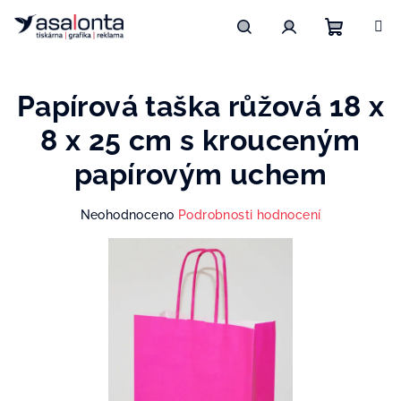
Přejít
na
obsah
Nákupn
Hledat
Přihlášení
Papírová taška růžová 18 x
košík
8 x 25 cm s krouceným
papírovým uchem
Průměrné
Neohodnoceno
Podrobnosti hodnocení
hodnocení
produktu
je
0,0
z
5
hvězdiček.