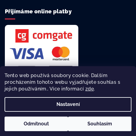
Přijímáme online platby
Tento web používá soubory cookie. Dalším
procházením tohoto webu vyjadřujete souhlas s
jejich používáním.. Více informací
zde
.
Rychlá a bezpečná platba online.
Nastavení
Copyright 2026
reklamní agentura Asalonta
. Všechna práva
vyhrazena.
Odmítnout
Souhlasím
Vytvořil Shoptet