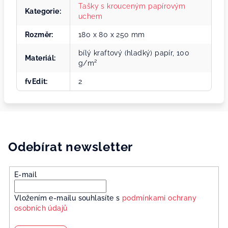
Tašky s krouceným papírovým
Kategorie
:
uchem
Rozměr
:
180 x 80 x 250 mm
bílý kraftový (hladký) papír, 100
Materiál
:
g/m²
fvEdit
:
2
Odebírat newsletter
E-mail
Vložením e-mailu souhlasíte s
podmínkami ochrany
osobních údajů