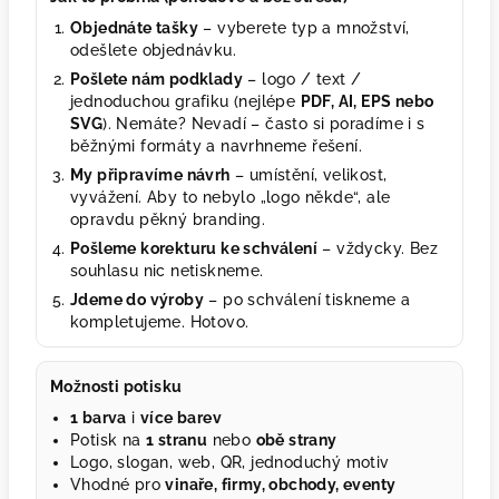
Objednáte tašky
– vyberete typ a množství,
odešlete objednávku.
Pošlete nám podklady
– logo / text /
jednoduchou grafiku (nejlépe
PDF, AI, EPS nebo
SVG
). Nemáte? Nevadí – často si poradíme i s
běžnými formáty a navrhneme řešení.
My připravíme návrh
– umístění, velikost,
vyvážení. Aby to nebylo „logo někde“, ale
opravdu pěkný branding.
Pošleme korekturu ke schválení
– vždycky. Bez
souhlasu nic netiskneme.
Jdeme do výroby
– po schválení tiskneme a
kompletujeme. Hotovo.
Možnosti potisku
1 barva
i
více barev
Potisk na
1 stranu
nebo
obě strany
Logo, slogan, web, QR, jednoduchý motiv
Vhodné pro
vinaře, firmy, obchody, eventy