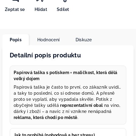
Zeptat se
Hlídat
Sdílet
Popis
Hodnocení
Diskuze
Detailní popis produktu
Papírová taška s potiskem = maličkost, která dělá
velký dojem
Papírová taška je často to první, co zákazník uvidí…
a taky to poslední, co si odnese domů. A přesně
proto se vyplatí, aby vypadala skvěle. Potisk z
obyčejné tašky udělá
reprezentativní obal
na víno,
dárky i zboží – a navíc z ní vznikne nenápadná
reklama, která chodí po městě
.
Jak to probíhá (pohodově a bez stresu)