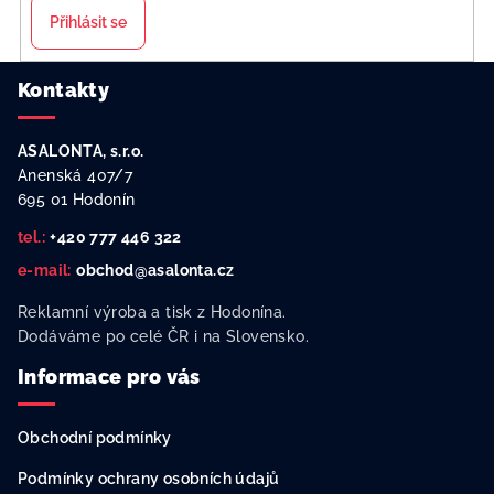
Přihlásit se
Z
Kontakty
á
p
ASALONTA, s.r.o.
a
Anenská 407/7
t
695 01 Hodonín
í
tel.:
+420 777 446 322
e-mail:
obchod@asalonta.cz
Reklamní výroba a tisk z Hodonína.
Dodáváme po celé ČR i na Slovensko.
Informace pro vás
Obchodní podmínky
Podmínky ochrany osobních údajů