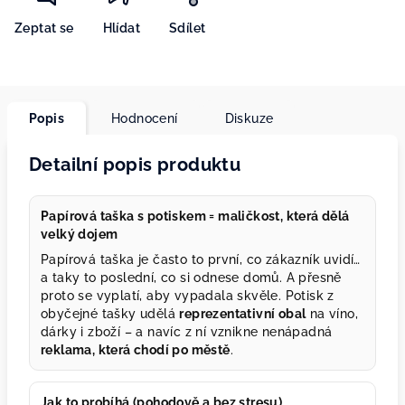
Zeptat se
Hlídat
Sdílet
Popis
Hodnocení
Diskuze
Detailní popis produktu
Papírová taška s potiskem = maličkost, která dělá
velký dojem
Papírová taška je často to první, co zákazník uvidí…
a taky to poslední, co si odnese domů. A přesně
proto se vyplatí, aby vypadala skvěle. Potisk z
obyčejné tašky udělá
reprezentativní obal
na víno,
dárky i zboží – a navíc z ní vznikne nenápadná
reklama, která chodí po městě
.
Jak to probíhá (pohodově a bez stresu)