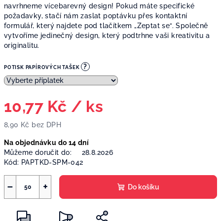
navrhneme vícebarevný design! Pokud máte specifické
požadavky, stačí nám zaslat poptávku přes kontaktní
formulář, který najdete pod tlačítkem „Zeptat se“. Společně
vytvoříme jedinečný design, který podtrhne vaši kreativitu a
originalitu.
?
POTISK PAPÍROVÝCH TAŠEK
10,77 Kč
/ ks
8,90 Kč
bez DPH
Měrná
Na objednávku do 14 dní
cena:
Můžeme doručit do:
28.8.2026
Kód:
PAPTKD-SPM-042
−
+
Do košíku