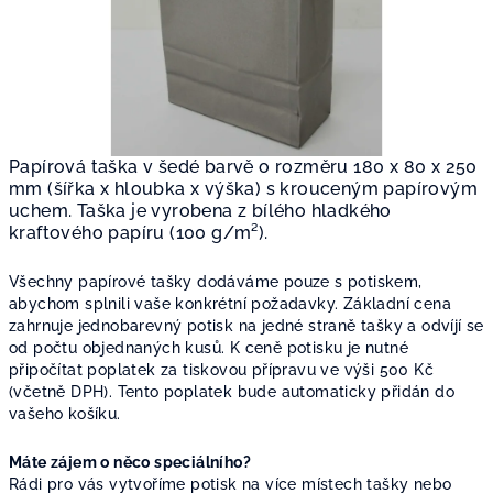
Papírová taška v šedé barvě o rozměru 180 x 80 x 250
mm (šířka x hloubka x výška) s krouceným papírovým
uchem. Taška je vyrobena z bílého hladkého
kraftového papíru (100 g/m²).
Všechny papírové tašky dodáváme pouze s potiskem,
abychom splnili vaše konkrétní požadavky. Základní cena
zahrnuje jednobarevný potisk na jedné straně tašky a odvíjí se
od počtu objednaných kusů. K ceně potisku je nutné
připočítat poplatek za tiskovou přípravu ve výši 500 Kč
(včetně DPH). Tento poplatek bude automaticky přidán do
vašeho košíku.
Máte zájem o něco speciálního?
Rádi pro vás vytvoříme potisk na více místech tašky nebo