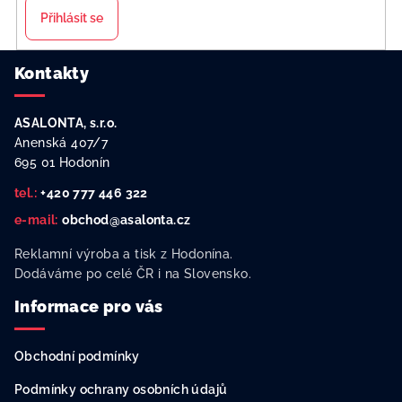
Přihlásit se
Z
Kontakty
á
p
ASALONTA, s.r.o.
a
Anenská 407/7
t
695 01 Hodonín
í
tel.:
+420 777 446 322
e-mail:
obchod@asalonta.cz
Reklamní výroba a tisk z Hodonína.
Dodáváme po celé ČR i na Slovensko.
Informace pro vás
Obchodní podmínky
Podmínky ochrany osobních údajů