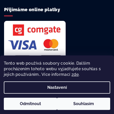
Přijímáme online platby
Tento web používá soubory cookie. Dalším
procházením tohoto webu vyjadřujete souhlas s
jejich používáním.. Více informací
zde
.
Rychlá a bezpečná platba online.
Nastavení
Copyright 2026
reklamní agentura Asalonta
. Všechna práva
vyhrazena.
Odmítnout
Souhlasím
Vytvořil Shoptet