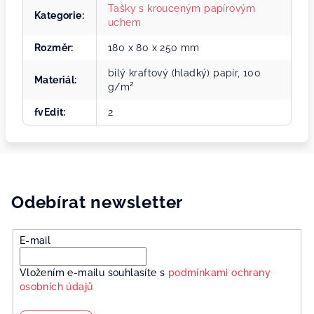
Tašky s krouceným papírovým
Kategorie
:
uchem
Rozměr
:
180 x 80 x 250 mm
bílý kraftový (hladký) papír, 100
Materiál
:
g/m²
fvEdit
:
2
Odebírat newsletter
E-mail
Vložením e-mailu souhlasíte s
podmínkami ochrany
osobních údajů