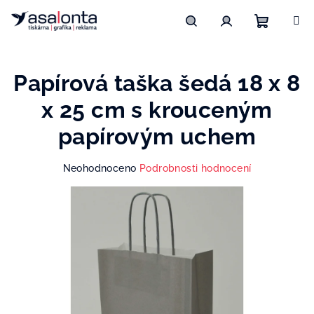
Přejít
na
obsah
Nákupn
Hledat
Přihlášení
Papírová taška šedá 18 x 8
košík
x 25 cm s krouceným
papírovým uchem
Průměrné
Neohodnoceno
Podrobnosti hodnocení
hodnocení
produktu
je
0,0
z
5
hvězdiček.