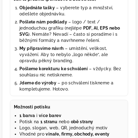
Objednáte tašky
– vyberete typ a množství,
odešlete objednávku.
Pošlete nám podklady
– logo / text /
jednoduchou grafiku (nejlépe
PDF, AI, EPS nebo
SVG
). Nemáte? Nevadí – často si poradíme i s
běžnými formáty a navrhneme řešení.
My připravíme návrh
– umístění, velikost,
vyvážení. Aby to nebylo „logo někde“, ale
opravdu pěkný branding.
Pošleme korekturu ke schválení
– vždycky. Bez
souhlasu nic netiskneme.
Jdeme do výroby
– po schválení tiskneme a
kompletujeme. Hotovo.
Možnosti potisku
1 barva
i
více barev
Potisk na
1 stranu
nebo
obě strany
Logo, slogan, web, QR, jednoduchý motiv
Vhodné pro
vinaře, firmy, obchody, eventy