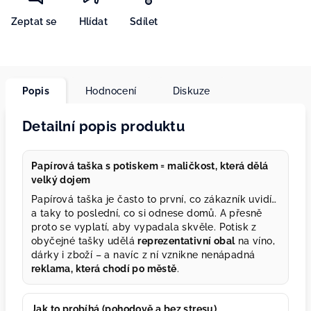
Zeptat se
Hlídat
Sdílet
Popis
Hodnocení
Diskuze
Detailní popis produktu
Papírová taška s potiskem = maličkost, která dělá
velký dojem
Papírová taška je často to první, co zákazník uvidí…
a taky to poslední, co si odnese domů. A přesně
proto se vyplatí, aby vypadala skvěle. Potisk z
obyčejné tašky udělá
reprezentativní obal
na víno,
dárky i zboží – a navíc z ní vznikne nenápadná
reklama, která chodí po městě
.
Jak to probíhá (pohodově a bez stresu)