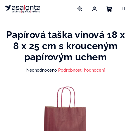
Přejít
na
obsah
Nákupn
Hledat
Přihlášení
Papírová taška vínová 18 x
košík
8 x 25 cm s krouceným
papírovým uchem
Průměrné
Neohodnoceno
Podrobnosti hodnocení
hodnocení
produktu
je
0,0
z
5
hvězdiček.