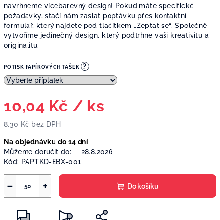
navrhneme vícebarevný design! Pokud máte specifické
požadavky, stačí nám zaslat poptávku přes kontaktní
formulář, který najdete pod tlačítkem „Zeptat se“. Společně
vytvoříme jedinečný design, který podtrhne vaši kreativitu a
originalitu.
?
POTISK PAPÍROVÝCH TAŠEK
10,04 Kč
/ ks
8,30 Kč
bez DPH
Měrná
Na objednávku do 14 dní
cena:
Můžeme doručit do:
28.8.2026
Kód:
PAPTKD-EBX-001
−
+
Do košíku