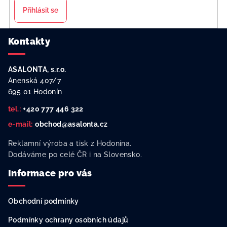
Přihlásit se
Z
Kontakty
á
p
ASALONTA, s.r.o.
a
Anenská 407/7
t
695 01 Hodonín
í
tel.:
+420 777 446 322
e-mail:
obchod@asalonta.cz
Reklamní výroba a tisk z Hodonína.
Dodáváme po celé ČR i na Slovensko.
Informace pro vás
Obchodní podmínky
Podmínky ochrany osobních údajů