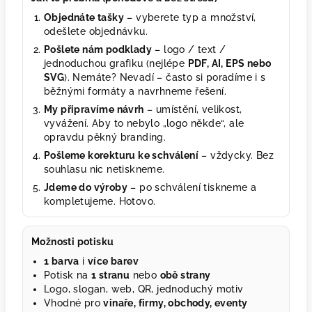
Objednáte tašky
– vyberete typ a množství,
odešlete objednávku.
Pošlete nám podklady
– logo / text /
jednoduchou grafiku (nejlépe
PDF, AI, EPS nebo
SVG
). Nemáte? Nevadí – často si poradíme i s
běžnými formáty a navrhneme řešení.
My připravíme návrh
– umístění, velikost,
vyvážení. Aby to nebylo „logo někde“, ale
opravdu pěkný branding.
Pošleme korekturu ke schválení
– vždycky. Bez
souhlasu nic netiskneme.
Jdeme do výroby
– po schválení tiskneme a
kompletujeme. Hotovo.
Možnosti potisku
1 barva
i
více barev
Potisk na
1 stranu
nebo
obě strany
Logo, slogan, web, QR, jednoduchý motiv
Vhodné pro
vinaře, firmy, obchody, eventy