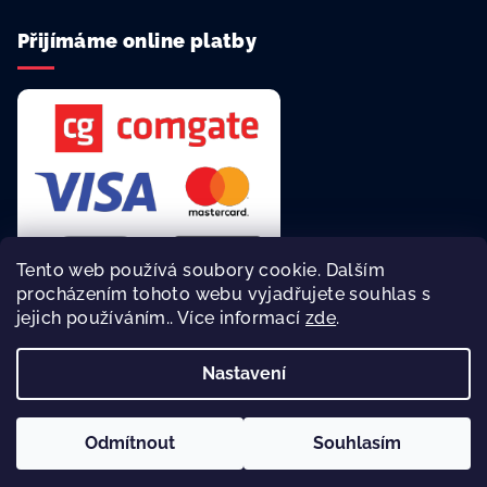
Přijímáme online platby
Tento web používá soubory cookie. Dalším
procházením tohoto webu vyjadřujete souhlas s
jejich používáním.. Více informací
zde
.
Rychlá a bezpečná platba online.
Nastavení
Copyright 2026
reklamní agentura Asalonta
. Všechna práva
vyhrazena.
Odmítnout
Souhlasím
Vytvořil Shoptet