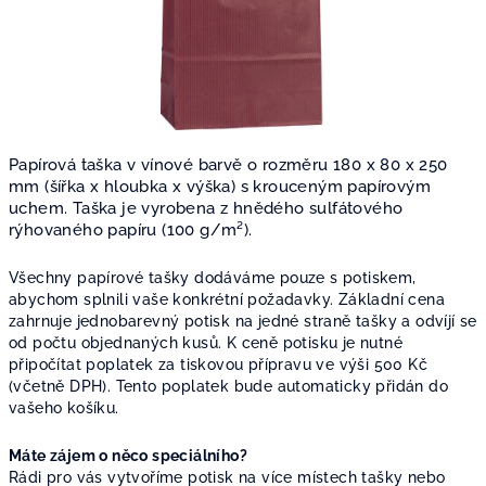
Papírová taška v vínové barvě o rozměru 180 x 80 x 250
mm (šířka x hloubka x výška) s krouceným papírovým
uchem. Taška je vyrobena z hnědého sulfátového
rýhovaného papíru (100 g/m²).
Všechny papírové tašky dodáváme pouze s potiskem,
abychom splnili vaše konkrétní požadavky. Základní cena
zahrnuje jednobarevný potisk na jedné straně tašky a odvíjí se
od počtu objednaných kusů. K ceně potisku je nutné
připočítat poplatek za tiskovou přípravu ve výši 500 Kč
(včetně DPH). Tento poplatek bude automaticky přidán do
vašeho košíku.
Máte zájem o něco speciálního?
Rádi pro vás vytvoříme potisk na více místech tašky nebo