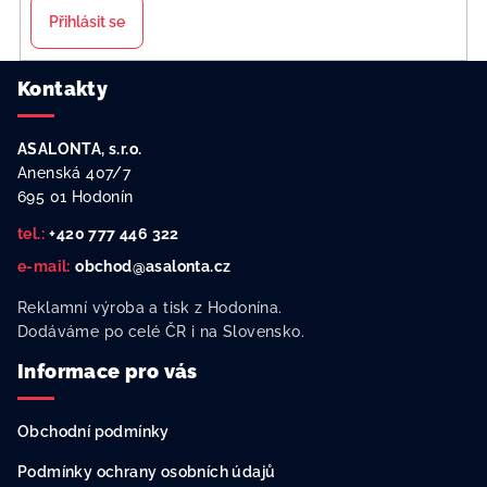
Přihlásit se
Z
Kontakty
á
p
ASALONTA, s.r.o.
a
Anenská 407/7
t
695 01 Hodonín
í
tel.:
+420 777 446 322
e-mail:
obchod@asalonta.cz
Reklamní výroba a tisk z Hodonína.
Dodáváme po celé ČR i na Slovensko.
Informace pro vás
Obchodní podmínky
Podmínky ochrany osobních údajů