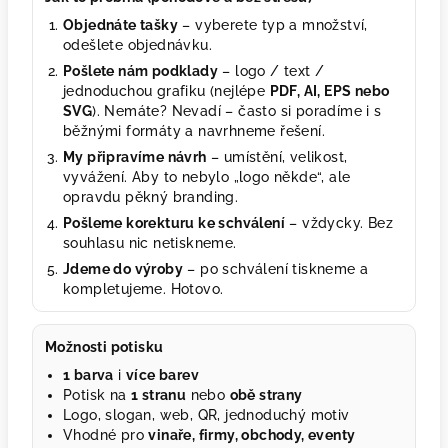
Objednáte tašky
– vyberete typ a množství,
odešlete objednávku.
Pošlete nám podklady
– logo / text /
jednoduchou grafiku (nejlépe
PDF, AI, EPS nebo
SVG
). Nemáte? Nevadí – často si poradíme i s
běžnými formáty a navrhneme řešení.
My připravíme návrh
– umístění, velikost,
vyvážení. Aby to nebylo „logo někde“, ale
opravdu pěkný branding.
Pošleme korekturu ke schválení
– vždycky. Bez
souhlasu nic netiskneme.
Jdeme do výroby
– po schválení tiskneme a
kompletujeme. Hotovo.
Možnosti potisku
1 barva
i
více barev
Potisk na
1 stranu
nebo
obě strany
Logo, slogan, web, QR, jednoduchý motiv
Vhodné pro
vinaře, firmy, obchody, eventy