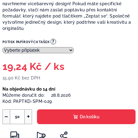
navrhneme vícebarevný design! Pokud máte specifické
požadavky, stačí nám zaslat poptávku přes kontaktní
formulář, který najdete pod tlačítkem „Zeptat se“. Společně
vytvoříme jedinečný design, který podtrhne vaši kreativitu a
originalitu.
?
POTISK PAPÍROVÝCH TAŠEK
19,24 Kč
/ ks
15,90 Kč
bez DPH
Měrná
Na objednávku do 14 dní
cena:
Můžeme doručit do:
28.8.2026
Kód:
PAPTKD-SPM-029
−
+
Do košíku