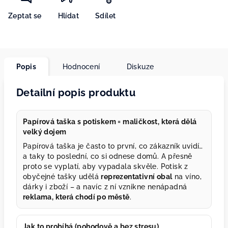
Zeptat se
Hlídat
Sdílet
Popis
Hodnocení
Diskuze
Detailní popis produktu
Papírová taška s potiskem = maličkost, která dělá
velký dojem
Papírová taška je často to první, co zákazník uvidí…
a taky to poslední, co si odnese domů. A přesně
proto se vyplatí, aby vypadala skvěle. Potisk z
obyčejné tašky udělá
reprezentativní obal
na víno,
dárky i zboží – a navíc z ní vznikne nenápadná
reklama, která chodí po městě
.
Jak to probíhá (pohodově a bez stresu)