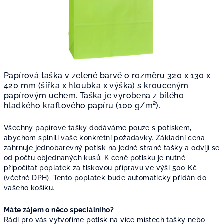
Papírová taška v zelené barvě o rozměru 320 x 130 x
420 mm (šířka x hloubka x výška) s krouceným
papírovým uchem. Taška je vyrobena z bílého
hladkého kraftového papíru (100 g/m²).
Všechny papírové tašky dodáváme pouze s potiskem,
abychom splnili vaše konkrétní požadavky. Základní cena
zahrnuje jednobarevný potisk na jedné straně tašky a odvíjí se
od počtu objednaných kusů. K ceně potisku je nutné
připočítat poplatek za tiskovou přípravu ve výši 500 Kč
(včetně DPH). Tento poplatek bude automaticky přidán do
vašeho košíku.
Máte zájem o něco speciálního?
Rádi pro vás vytvoříme potisk na více místech tašky nebo