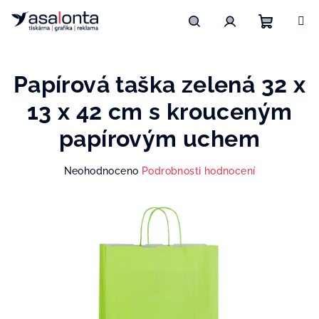
Přejít
na
obsah
Nákupn
Hledat
Přihlášení
Papírová taška zelená 32 x
košík
13 x 42 cm s krouceným
papírovým uchem
Průměrné
Neohodnoceno
Podrobnosti hodnocení
hodnocení
produktu
je
0,0
z
5
hvězdiček.