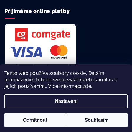
Přijímáme online platby
Tento web používá soubory cookie. Dalším
procházením tohoto webu vyjadřujete souhlas s
jejich používáním.. Více informací
zde
.
Rychlá a bezpečná platba online.
Nastavení
Copyright 2026
reklamní agentura Asalonta
. Všechna práva
vyhrazena.
Odmítnout
Souhlasím
Vytvořil Shoptet