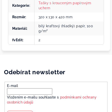
Tašky s krouceným papírovým
Kategorie
:
uchem
Rozměr
:
320 x 130 x 420 mm
bílý kraftový (hladký) papír, 100
Materiál
:
g/m²
fvEdit
:
2
Odebírat newsletter
E-mail
Vložením e-mailu souhlasíte s
podmínkami ochrany
osobních údajů